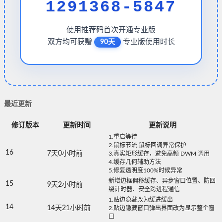
1291368-5847
使用推荐码首次开通专业版
双方均可获赠
专业版使用时长
90天
最近更新
修订版本
更新时间
更新说明
1.重启等待
2.鼠标节流,鼠标回调异常保护
16
7天0小时前
3.真实矩形缓存，避免高频 DWM 调用
4.缓存几何辅助方法
5.修复透明度100%时候异常
新增边框偏移缓存、异步窗口位置、防回
15
9天2小时前
绕计时器、安全跨进程通信
1.贴边隐藏改为缓进缓出
14
14天21小时前
2.贴边隐藏窗口弹出界面改为显示整个窗
口