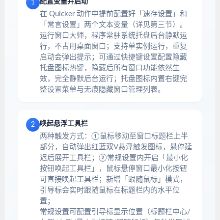
配置变量并启动
1
在 Quicker 动作中提前配置好「速存设置」和
「常言设置」两个文本变量（详见第三节）。
运行窗口大师，程序常驻系统托盘后台静默运
行，不占用桌面窗口；支持单实例运行，重复
启动会弹出提示；可通过快捷键设置配置隐藏
托盘图标热键，隐藏后所有窗口功能依然生
效，完全静默后台运行；托盘图标内置右键完
整设置菜单与无痕隐藏窗口管理列表。
唤起悬浮工具栏
2
两种触发方式：①鼠标移动至窗口标题栏上半
部分，自动弹出红蓝双V悬浮触发图标，悬停延
迟后展开工具栏；②常规设置内开启「最小化
按钮唤起工具栏」，鼠标悬停窗口最小化按钮
可直接唤起工具栏；新增「跟随鼠标」模式，
引导标会实时跟随鼠标在标题栏内的水平位
置；
常规设置可配置引导标显示位置（标题栏中心/