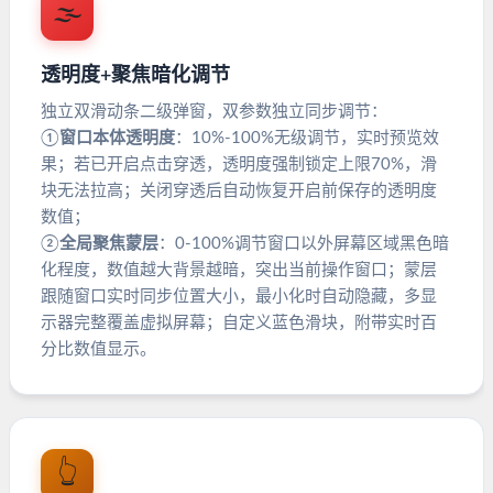
🌫️
透明度+聚焦暗化调节
独立双滑动条二级弹窗，双参数独立同步调节：
①
窗口本体透明度
：10%-100%无级调节，实时预览效
果；若已开启点击穿透，透明度强制锁定上限70%，滑
块无法拉高；关闭穿透后自动恢复开启前保存的透明度
数值；
②
全局聚焦蒙层
：0-100%调节窗口以外屏幕区域黑色暗
化程度，数值越大背景越暗，突出当前操作窗口；蒙层
跟随窗口实时同步位置大小，最小化时自动隐藏，多显
示器完整覆盖虚拟屏幕；自定义蓝色滑块，附带实时百
分比数值显示。
👆