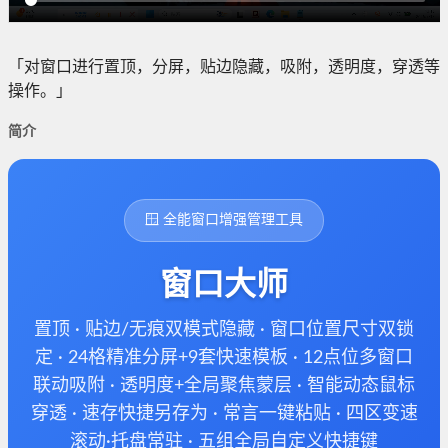
「对窗口进行置顶，分屏，贴边隐藏，吸附，透明度，穿透等
操作。」
简介
🪟 全能窗口增强管理工具
窗口大师
置顶 · 贴边/无痕双模式隐藏 · 窗口位置尺寸双锁
定 · 24格精准分屏+9套快速模板 · 12点位多窗口
联动吸附 · 透明度+全局聚焦蒙层 · 智能动态鼠标
穿透 · 速存快捷另存为 · 常言一键粘贴 · 四区变速
滚动
·
托盘常驻 · 五组全局自定义快捷键