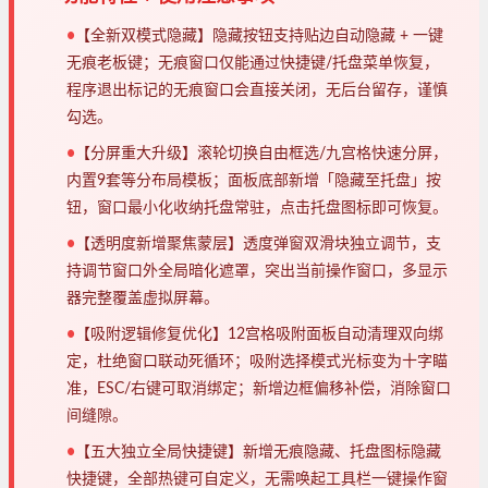
•
【全新双模式隐藏】隐藏按钮支持贴边自动隐藏 + 一键
无痕老板键；无痕窗口仅能通过快捷键/托盘菜单恢复，
程序退出标记的无痕窗口会直接关闭，无后台留存，谨慎
勾选。
•
【分屏重大升级】滚轮切换自由框选/九宫格快速分屏，
内置9套等分布局模板；面板底部新增「隐藏至托盘」按
钮，窗口最小化收纳托盘常驻，点击托盘图标即可恢复。
•
【透明度新增聚焦蒙层】透度弹窗双滑块独立调节，支
持调节窗口外全局暗化遮罩，突出当前操作窗口，多显示
器完整覆盖虚拟屏幕。
•
【吸附逻辑修复优化】12宫格吸附面板自动清理双向绑
定，杜绝窗口联动死循环；吸附选择模式光标变为十字瞄
准，ESC/右键可取消绑定；新增边框偏移补偿，消除窗口
间缝隙。
•
【五大独立全局快捷键】新增无痕隐藏、托盘图标隐藏
快捷键，全部热键可自定义，无需唤起工具栏一键操作窗