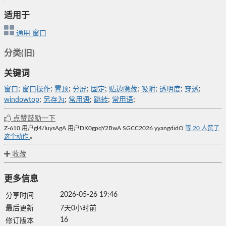
适用于
通用
窗口
分类(旧)
关键词
窗口
;
窗口操作
;
置顶
;
分屏
;
固定
;
贴边隐藏
;
吸附
;
透明度
;
穿透
;
windowtop
;
另存为
;
常用语
;
跳转
;
常用语
;
点赞鼓励一下
Z-610
用户gl4/IuysAgA
用户DK0gpqY2BwA
SGCC2026
yyangdidO
等
20
人赞了
这个动作
。
收藏
更多信息
2026-05-26 19:46
分享时间
最后更新
7天0小时前
16
修订版本