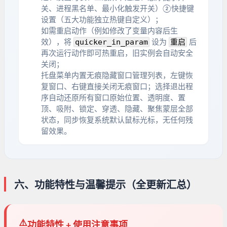
关、进程黑名单、最小化触发开关）②快捷键
设置（五大功能独立热键自定义）；
如需重启动作（例如修改了变量内容后生
quicker_in_param
重启
效），将
设为
后
再次运行动作即可热重启，旧实例会自动安全
关闭；
托盘菜单内置无痕隐藏窗口管理列表，左键恢
复窗口、右键直接关闭无痕窗口；选择退出程
序自动还原所有窗口原始位置、透明度、置
顶、吸附、锁定、穿透、隐藏、聚焦蒙层全部
状态，同步恢复系统默认鼠标光标，无任何残
留效果。
六、功能特性与温馨提示（全更新汇总）
⚠️
功能特性 + 使用注意事项