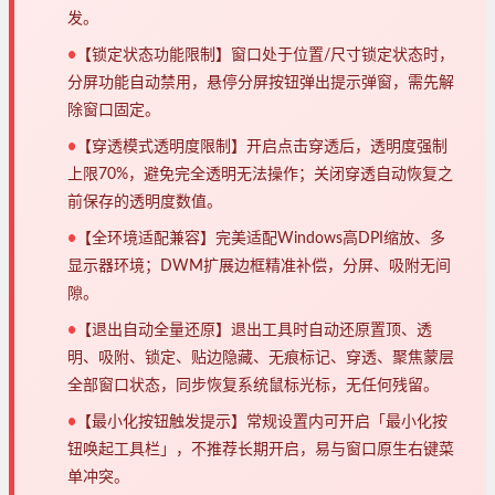
发。
•
【锁定状态功能限制】窗口处于位置/尺寸锁定状态时，
分屏功能自动禁用，悬停分屏按钮弹出提示弹窗，需先解
除窗口固定。
•
【穿透模式透明度限制】开启点击穿透后，透明度强制
上限70%，避免完全透明无法操作；关闭穿透自动恢复之
前保存的透明度数值。
•
【全环境适配兼容】完美适配Windows高DPI缩放、多
显示器环境；DWM扩展边框精准补偿，分屏、吸附无间
隙。
•
【退出自动全量还原】退出工具时自动还原置顶、透
明、吸附、锁定、贴边隐藏、无痕标记、穿透、聚焦蒙层
全部窗口状态，同步恢复系统鼠标光标，无任何残留。
•
【最小化按钮触发提示】常规设置内可开启「最小化按
钮唤起工具栏」，不推荐长期开启，易与窗口原生右键菜
单冲突。