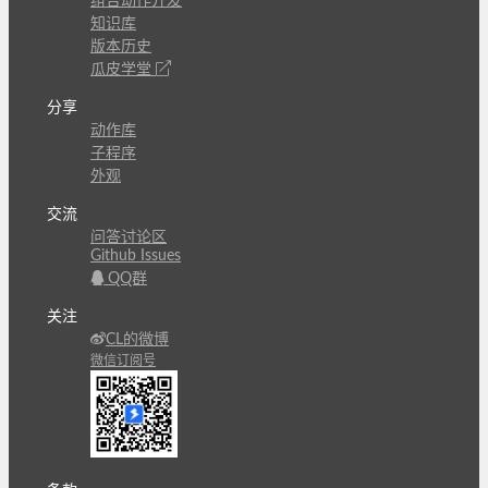
组合动作开发
知识库
版本历史
瓜皮学堂
分享
动作库
子程序
外观
交流
问答讨论区
Github Issues
QQ群
关注
CL的微博
微信订阅号