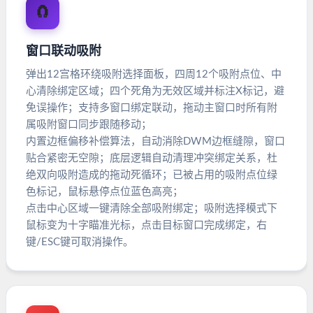
🧲
窗口联动吸附
弹出12宫格环绕吸附选择面板，四周12个吸附点位、中
心清除绑定区域；四个死角为无效区域并标注X标记，避
免误操作；支持多窗口绑定联动，拖动主窗口时所有附
属吸附窗口同步跟随移动；
内置边框偏移补偿算法，自动消除DWM边框缝隙，窗口
贴合紧密无空隙；底层逻辑自动清理冲突绑定关系，杜
绝双向吸附造成的拖动死循环；已被占用的吸附点位绿
色标记，鼠标悬停点位蓝色高亮；
点击中心区域一键清除全部吸附绑定；吸附选择模式下
鼠标变为十字瞄准光标，点击目标窗口完成绑定，右
键/ESC键可取消操作。