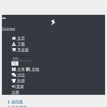
Quicker
主页
下载
专业版
分享
文档
讨论
外观
登录
注册
动作库