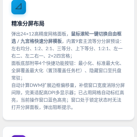
📐
精准分屏布局
弹出24×12高精度网格面板，
鼠标滚轮一键切换自由框
选 / 九宫格快速分屏模板
，内置9套主流等分分屏预设：
左右均分、1:2、2:1、三等分、上下等分、1:2:1、左一
右二、左二右一、2×2四宫格；
面板底部附带4个快捷功能按钮：最小化、标准最大化、
全屏覆盖最大化（置顶覆盖任务栏）、隐藏窗口至托盘
常驻；
自动计算DWM扩展边框偏移量，补偿窗口宽度消除分屏
间隙，完美适配高DPI多显示器；已占用网格自动标红高
亮，当前操作窗口蓝色高亮；窗口处于锁定状态时无法
打开分屏面板，弹出阻断提示。