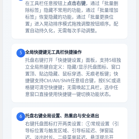
在工具栏任意按钮上
点击右键
，通过「批量删
除标签」隐藏不常用的功能，通过「批量增加
标签」恢复隐藏的功能，通过「批量更换位
置」进入晃动排序模式拖拽调整按钮顺序。配
置自动持久化，无需每次手动调整。
全局快捷键无工具栏快捷操作
5
托盘右键打开「快捷键设置」面板，支持5组独
立全局热键自定义：隐藏/显示托盘图标、窗口
置顶、贴边隐藏、鼠标穿透、无痕老板键；快
捷键支持Ctrl/Alt/Shift任意组合键，按ESC或退
格键可清空快捷键；无需唤起工具栏，选中任
意窗口直接使用快捷键一键切换功能状态。
托盘右键全局设置、热重启与安全退出
6
右键托盘图标打开两类设置：①常规设置（引
导标位置与触发区域、引导标延迟、弹窗延
迟、淡出时长、二级菜单延迟、悬浮提示开