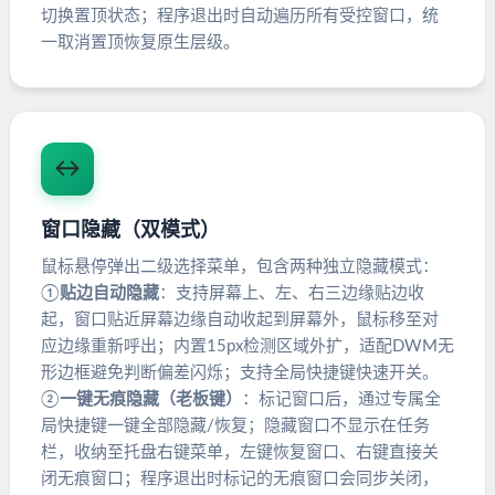
切换置顶状态；程序退出时自动遍历所有受控窗口，统
一取消置顶恢复原生层级。
↔️
窗口隐藏（双模式）
鼠标悬停弹出二级选择菜单，包含两种独立隐藏模式：
①
贴边自动隐藏
：支持屏幕上、左、右三边缘贴边收
起，窗口贴近屏幕边缘自动收起到屏幕外，鼠标移至对
应边缘重新呼出；内置15px检测区域外扩，适配DWM无
形边框避免判断偏差闪烁；支持全局快捷键快速开关。
②
一键无痕隐藏（老板键）
：标记窗口后，通过专属全
局快捷键一键全部隐藏/恢复；隐藏窗口不显示在任务
栏，收纳至托盘右键菜单，左键恢复窗口、右键直接关
闭无痕窗口；程序退出时标记的无痕窗口会同步关闭，