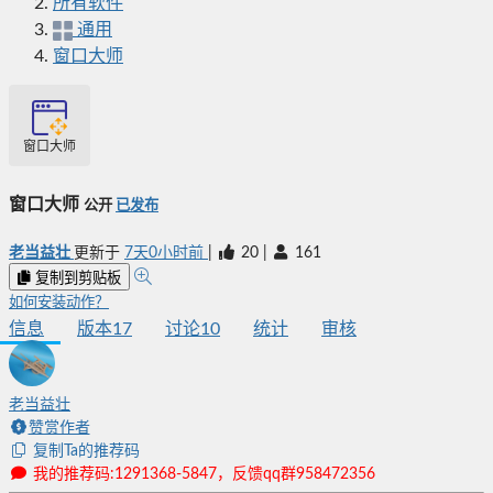
所有软件
通用
窗口大师
窗口大师
窗口大师
公开
已发布
老当益壮
更新于
7天0小时前
|
20
|
161
复制到剪贴板
如何安装动作？
信息
版本
17
讨论
10
统计
审核
老当益壮
赞赏作者
复制Ta的推荐码
我的推荐码:1291368-5847，反馈qq群958472356