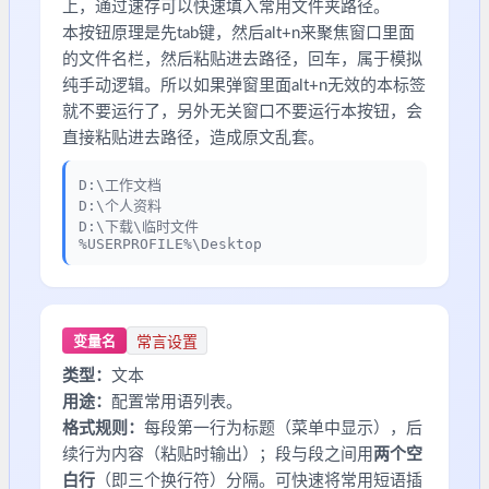
上，通过速存可以快速填入常用文件夹路径。
本按钮原理是先tab键，然后alt+n来聚焦窗口里面
的文件名栏，然后粘贴进去路径，回车，属于模拟
纯手动逻辑。所以如果弹窗里面alt+n无效的本标签
就不要运行了，另外无关窗口不要运行本按钮，会
直接粘贴进去路径，造成原文乱套。
D:\工作文档
D:\个人资料
D:\下载\临时文件
%USERPROFILE%\Desktop
常言设置
变量名
类型：
文本
用途：
配置常用语列表。
格式规则：
每段第一行为标题（菜单中显示），后
续行为内容（粘贴时输出）；段与段之间用
两个空
白行
（即三个换行符）分隔。可快速将常用短语插