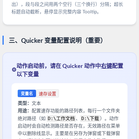
出），段与段之间用两个空行（三个换行）分隔；超长
标题自动截断，悬停显示完整内容 Tooltip。
三、Quicker 变量配置说明（重要）
动作启动前，请在 Quicker 动作中
右键
配置
⚙️
以下变量
速存设置
变量名
类型：
文本
用途：
配置速存功能的路径列表，每行一个文件夹
D:\工作文档
D:\下载
绝对路径（如
、
）。动作
启动时会自动检测路径是否存在，无效路径在菜单
中以删除线显示。主要是在另存为弹窗或下载弹窗