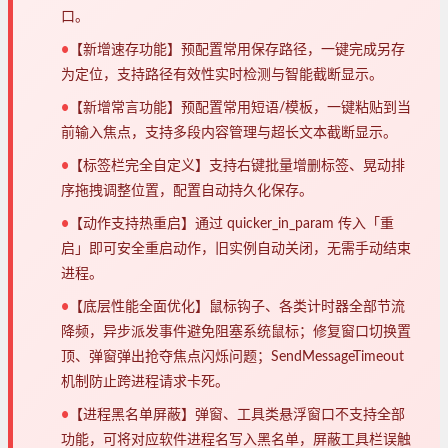
口。
•
【新增速存功能】预配置常用保存路径，一键完成另存
为定位，支持路径有效性实时检测与智能截断显示。
•
【新增常言功能】预配置常用短语/模板，一键粘贴到当
前输入焦点，支持多段内容管理与超长文本截断显示。
•
【标签栏完全自定义】支持右键批量增删标签、晃动排
序拖拽调整位置，配置自动持久化保存。
•
【动作支持热重启】通过 quicker_in_param 传入「重
启」即可安全重启动作，旧实例自动关闭，无需手动结束
进程。
•
【底层性能全面优化】鼠标钩子、各类计时器全部节流
降频，异步派发事件避免阻塞系统鼠标；修复窗口切换置
顶、弹窗弹出抢夺焦点闪烁问题；SendMessageTimeout
机制防止跨进程请求卡死。
•
【进程黑名单屏蔽】弹窗、工具类悬浮窗口不支持全部
功能，可将对应软件进程名写入黑名单，屏蔽工具栏误触