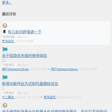
更多...
最近讨论
有几处问题强调一下
使用问题
·
167
老当益壮
20天13小时前
关于贴隐优先级的使用体验
11
功能建议
·
313
用户DK0gpqY2BwA
16天2小时前
用户DK0gpqY2BwA
14天20小时前
新增功能呼出方式和托盘图标优化
1
功能建议
·
321
十二猫主
2026-06-19 19:54
老当益壮
2026-06-19 21:59
关于使用标准最大化和最大化后微信聊天图片、名片打不开的问