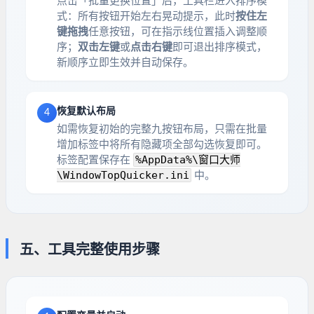
点击「批量更换位置」后，工具栏进入排序模
式：所有按钮开始左右晃动提示，此时
按住左
键拖拽
任意按钮，可在指示线位置插入调整顺
序；
双击左键
或
点击右键
即可退出排序模式，
新顺序立即生效并自动保存。
恢复默认布局
4
如需恢复初始的完整九按钮布局，只需在批量
增加标签中将所有隐藏项全部勾选恢复即可。
%AppData%\窗口大师
标签配置保存在
\WindowTopQuicker.ini
中。
五、工具完整使用步骤