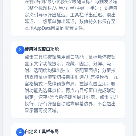
左侧/右侧/最小化按钮/跟随鼠标）与触发区域
（整个标题栏/左半/右半/中间一半）；支持自
定义引导标弹出延迟、工具栏弹出延迟、淡出
延迟、二级菜单弹出延迟，数值持久化保存至
本地AppData目录ini配置文件。
使用对应窗口功能
3
点击工具栏按钮启用窗口功能，鼠标悬停按钮
显示文字功能提示；隐藏、固定、分屏、吸
附、透明度均弹出独立二级配置面板；分屏按
钮支持鼠标滚轮切换自由框选/九宫格模板，九
宫格模式下悬停预览布局，左键点击应用；吸
附功能先选择点位，再点击目标窗口完成联动
绑定；速存/常言悬停即可展开列表，点击立即
执行；所有弹窗自动贴靠屏幕边界，不会超出
显示器可视区域。
自定义工具栏布局
4