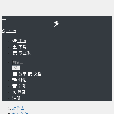
Quicker
主页
下载
专业版
分享
文档
讨论
外观
登录
注册
动作库