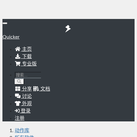
Quicker
主页
下载
专业版
分享
文档
讨论
外观
登录
注册
动作库