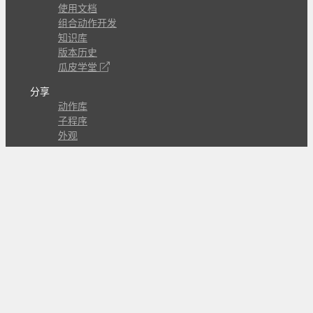
使用文档
组合动作开发
知识库
版本历史
瓜皮学堂
分享
动作库
子程序
外观
交流
问答讨论区
Github Issues
QQ群
关注
CL的微博
微信订阅号