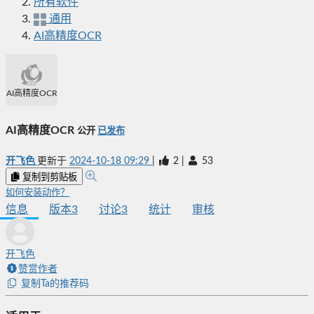
所有软件
通用
AI高精度OCR
AI高精度OCR
AI高精度OCR
公开
已发布
开飞色
更新于
2024-10-18 09:29
|
2
|
53
复制到剪贴板
如何安装动作？
信息
版本
3
讨论
3
统计
审核
开飞色
赞赏作者
复制Ta的推荐码