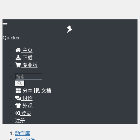
Quicker
主页
下载
专业版
分享
文档
讨论
外观
登录
注册
动作库