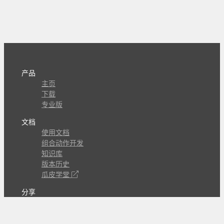
产品
主页
下载
专业版
文档
使用文档
组合动作开发
知识库
版本历史
瓜皮学堂
分享
动作库
子程序
外观