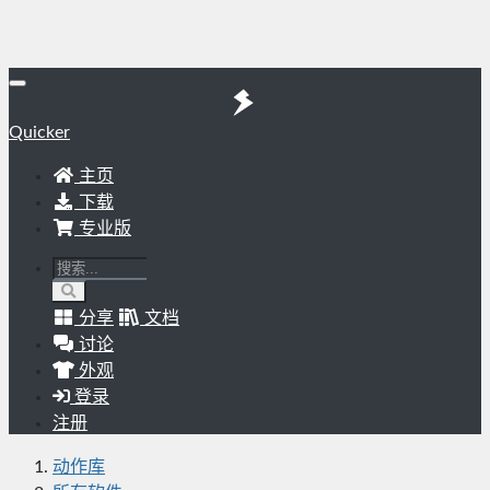
Quicker
主页
下载
专业版
分享
文档
讨论
外观
登录
注册
动作库