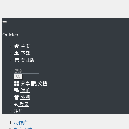
Quicker
主页
下载
专业版
分享
文档
讨论
外观
登录
注册
动作库