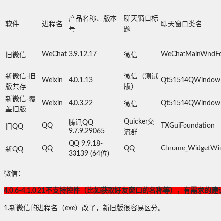
产品名称、版本
聊天窗口标
软件
进程名
聊天窗口类名
号
题
WeChat
3.9.12.17
WeChatMainWndF
旧微信
微信
新微信-旧
微信（测试
Weixin
4.0.1.13
Qt51514QWindow
版共存
版）
新微信-覆
Weixin
4.0.3.22
Qt51514QWindow
微信
盖旧版
Quicker交
腾讯QQ
QQ
TXGuiFoundation
旧QQ
9.7.9.29065
流群
QQ 9.9.18-
QQ
QQ
Chrome_WidgetWi
新QQ
33139 (64位)
微信：
4.0.6-
4.1.0.21
不支持控件（比如获取好友窗口的名称等），有需求的建议使用旧
1.新微信的进程名（exe）改了，新旧版很容易区分。