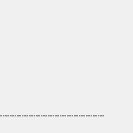
============================================