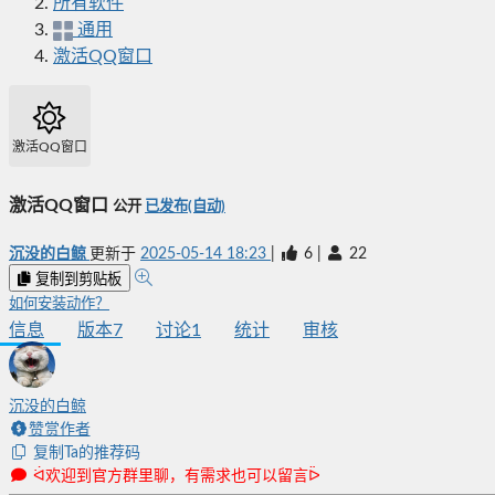
所有软件
通用
激活QQ窗口
激活QQ窗口
激活QQ窗口
公开
已发布(自动)
沉没的白鲸
更新于
2025-05-14 18:23
|
6
|
22
复制到剪贴板
如何安装动作？
信息
版本
7
讨论
1
统计
审核
沉没的白鲸
赞赏作者
复制Ta的推荐码
ᐛ欢迎到官方群里聊，有需求也可以留言ᐇ