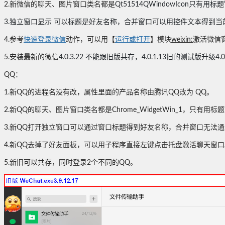
2.新微信的聊天、图片窗口类名都是
Qt51514QWindowIcon只有用标题
3.独立窗口显示 可以标题是好友名称，合并窗口可以用控件文本得到
4.参考
快速登录微信
动作，可以用【
运行或打开
】模块
weixin:
激活微信
5.安装最新的微信
4.0.3.22 不能跟旧版共存，4.0.1.13旧的测试版升级4.0.
QQ：
1.新QQ的进程名没有改，属性里面的产品名称由腾讯QQ改为 QQ。
2.新QQ的聊天、图片窗口类名都是Chrome_WidgetWin_1，只有用标
3.
新QQ打开独立窗口可以通过窗口标题得到好友名称，合并窗口无法通过
4.新QQ
去掉了好友面板，可以用子程序直接左键点击托盘激活聊天窗口
5.新旧可以共存，同时登录2个不同的QQ。