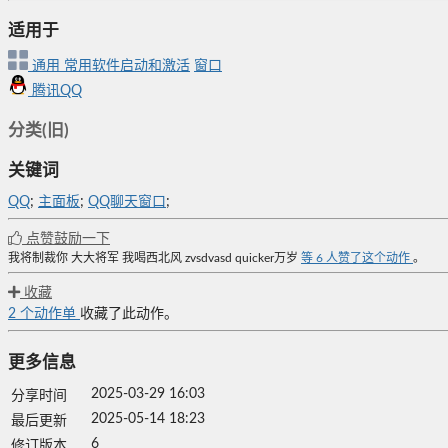
适用于
通用
常用软件启动和激活
窗口
腾讯QQ
分类(旧)
关键词
QQ
;
主面板
;
QQ聊天窗口
;
点赞鼓励一下
我将制裁你
大大将军
我喝西北风
zvsdvasd
quicker万岁
等
6
人赞了这个动作
。
收藏
2
个动作单
收藏了此动作。
更多信息
2025-03-29 16:03
分享时间
2025-05-14 18:23
最后更新
6
修订版本