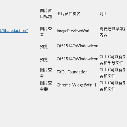
图片窗
图片窗口类名
对比
口标题
图片查
需要通过菜单
et/Sharedaction?
ImagePreviewWnd
看
内容
Qt51514QWindowIcon
预览
Ctrl+C可以复
Qt51514QWindowIcon
预览
容和部分文件
图片查
Ctrl+C可以复
TXGuiFoundation
看
容和文件
图片查
Ctrl+C可以复
Chrome_WidgetWin_1
看器
容和文件