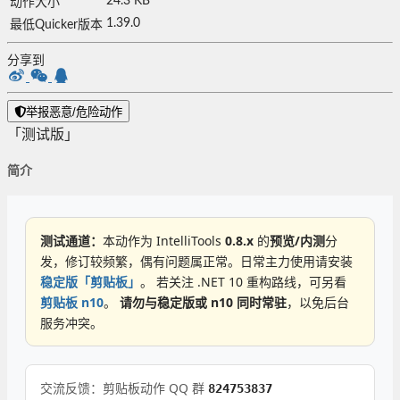
24.3 KB
动作大小
1.39.0
最低Quicker版本
分享到
举报恶意/危险动作
「测试版」
简介
测试通道：
本动作为 IntelliTools
0.8.x
的
预览/内测
分
发，修订较频繁，偶有问题属正常。日常主力使用请安装
稳定版「剪贴板」
。 若关注 .NET 10 重构路线，可另看
剪贴板 n10
。
请勿与稳定版或 n10 同时常驻
，以免后台
服务冲突。
交流反馈：剪贴板动作 QQ 群
824753837