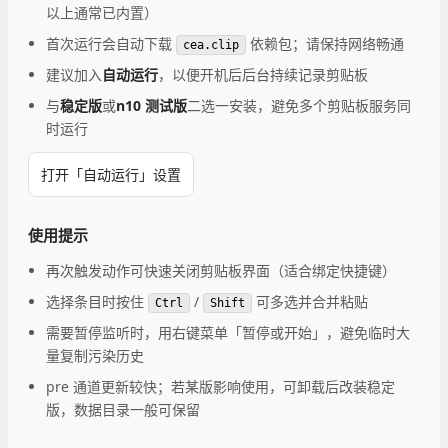
以上通常已内置）
首次运行会自动下载
依赖包；请保持网络畅通
cea.clip
建议加入
自动运行
，以便开机后后台持续记录剪贴板
与
稳定版
或
n10 测试版
二选一安装，避免多个剪贴板服务同
时运行
打开「自动运行」设置
使用提示
再次触发动作可快速关闭剪贴板界面（适合绑定快捷键）
选择条目时按住
/
可多选并合并粘贴
Ctrl
Shift
需要暂停监听时，用右键菜单「暂停或开始」，避免临时大
量复制污染历史
pre 通道更新较快；若某版影响使用，可卸载后改装稳定
版，数据目录一般可保留