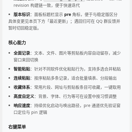
revision 构建链一致，便于快速迭代
版本标识
：面板标题栏显示
pre
角标，便于与稳定版区分
具体变更见本页下方「最近更新」；遇回归可在 QQ 群反馈并
暂时切回稳定版。
核心能力
全面记录
：文本、文件、图片等剪贴板内容自动留存，减少
窗口来回切换
智能粘贴
：针对不同软件优化粘贴行为，支持多选合并粘贴
连续粘贴
：按序粘贴多条记录，适合批量填表、分段输出
收藏体系
：常用片段、网址与剪贴板条目可收藏，一键取用
高度自定义
：背景、字体、行为等可在设置中按习惯调整
响应速度
：持续优化启动与唤出路径，pre 通道优先验证窗
口定位与 pin 逻辑
右键菜单