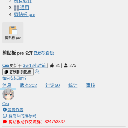
所有软件
通用
剪贴板 pre
剪贴板 pre
剪贴板 pre
公开
已发布(自动)
Cea
更新于
3天13小时前
|
81
|
275
复制到剪贴板
如何安装动作？
信息
版本
202
讨论
60
统计
审核
Cea
赞赏作者
复制Ta的推荐码
剪贴板动作交流群：824753837