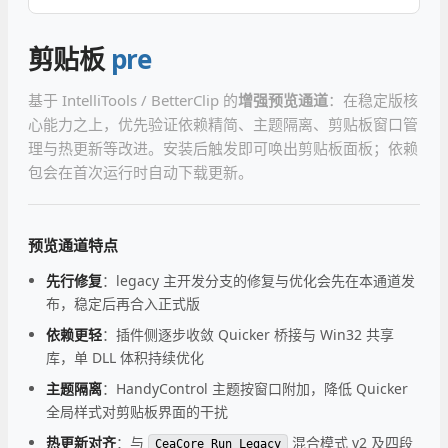
剪贴板
pre
基于 IntelliTools / BetterClip 的
增强预览通道
：在稳定版核
心能力之上，优先验证依赖精简、主题隔离、剪贴板窗口管
理与热更新等改进。安装后触发即可唤出剪贴板面板；依赖
包会在首次运行时自动下载更新。
预览通道特点
先行修复
：legacy 主开发分支的修复与优化会先在本通道发
布，稳定后再合入正式版
依赖更轻
：插件侧逐步收敛 Quicker 桥接与 Win32 共享
库，单 DLL 体积持续优化
主题隔离
：HandyControl 主题按窗口附加，降低 Quicker
全局样式对剪贴板界面的干扰
热更新对齐
：与
混合模式 v2 及四段
CeaCore_Run_Legacy