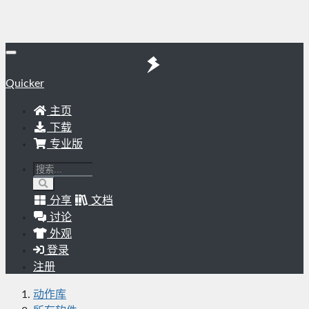
Quicker
主页
下载
专业版
分享
文档
讨论
外观
登录
注册
动作库