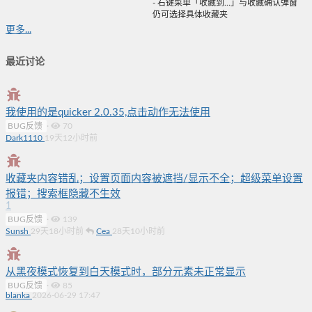
- 右键菜单「收藏到…」与收藏确认弹窗
仍可选择具体收藏夹
更多...
最近讨论
我使用的是quicker 2.0.35,点击动作无法使用
BUG反馈
·
70
Dark1110
19天12小时前
收藏夹内容错乱；设置页面内容被遮挡/显示不全；超级菜单设置
报错；搜索框隐藏不生效
1
BUG反馈
·
139
Sunsh
29天18小时前
Cea
28天10小时前
从黑夜模式恢复到白天模式时，部分元素未正常显示
BUG反馈
·
85
blanka
2026-06-29 17:47