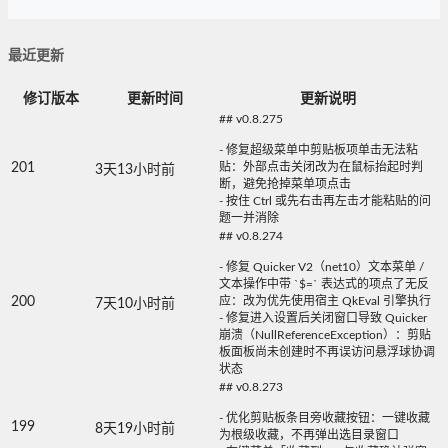
最近更新
修订版本
更新时间
更新说明
## v0.8.275
- 修复超级菜单中剪贴板项单击无法粘
201
贴：外部点击关闭改为在鼠标抬起时判
3天13小时前
断，避免抢掉菜单项点击
- 按住 Ctrl 或先右击再左击才能粘贴的问
题一并消除
## v0.8.274
- 修复 Quicker V2（net10）文本菜单 /
文本操作中带 `$=` 表达式的项点了无反
200
应：改为优先使用宿主 QkEval 引擎执行
7天10小时前
- 修复进入设置后关闭窗口导致 Quicker
崩溃（NullReferenceException）：剪贴
板面板尚未创建时不再误访问悬浮球协调
状态
## v0.8.273
- 优化剪贴板条目旁收藏按钮：一键收藏
199
8天19小时前
为根级收藏，不再弹出选目录窗口