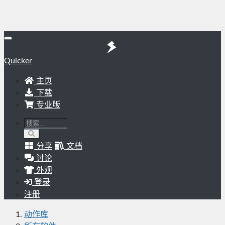
Quicker
主页
下载
专业版
分享
文档
讨论
外观
登录
注册
动作库