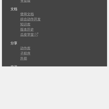
专业版
文档
使用文档
组合动作开发
知识库
版本历史
瓜皮学堂
分享
动作库
子程序
外观
交流
问答讨论区
Github Issues
QQ群
关注
CL的微博
微信订阅号