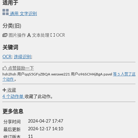
适用于
通用
文字识别
分类(旧)
图片操作
文本处理
OCR
关键词
OCR
;
连续识别
;
点赞鼓励一下
hsh2hsh
用户qqS5GFyZBQA
werawe221
用户o96SCM4jBgA
pavel
等
5
人赞了这
个动作
。
收藏
4
个动作单
收藏了此动作。
更多信息
2024-04-27 17:47
分享时间
2024-12-17 14:10
最后更新
11
修订版本