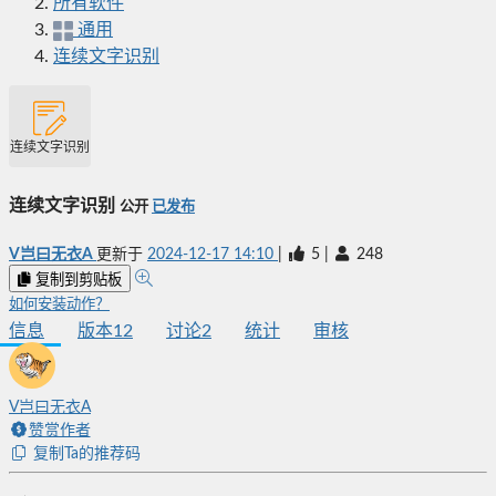
所有软件
通用
连续文字识别
连续文字识别
连续文字识别
公开
已发布
V岂曰无衣A
更新于
2024-12-17 14:10
|
5
|
248
复制到剪贴板
如何安装动作？
信息
版本
12
讨论
2
统计
审核
V岂曰无衣A
赞赏作者
复制Ta的推荐码