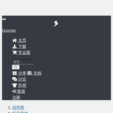
Quicker
主页
下载
专业版
分享
文档
讨论
外观
登录
注册
动作库