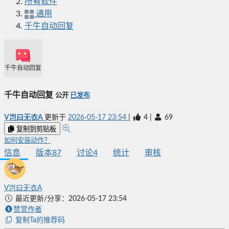
所有软件
通用
千牛自动回复
千牛自动回复
千牛自动回复
公开
已发布
V岂曰无衣A
更新于
2026-05-17 23:54
|
4
|
69
复制到剪贴板
如何安装动作？
信息
版本
87
讨论
4
统计
审核
V岂曰无衣A
最近更新/分享：2026-05-17 23:54
赞赏作者
复制Ta的推荐码