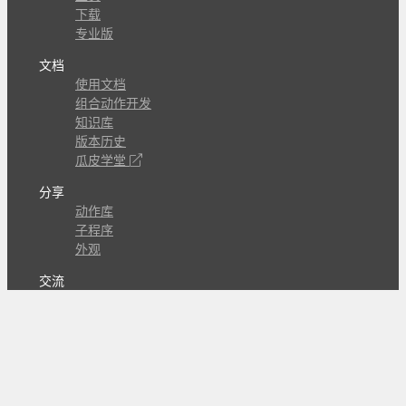
下载
专业版
文档
使用文档
组合动作开发
知识库
版本历史
瓜皮学堂
分享
动作库
子程序
外观
交流
问答讨论区
Github Issues
QQ群
关注
CL的微博
微信订阅号