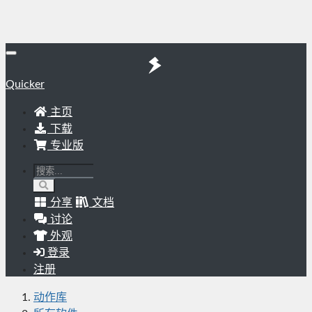
Quicker
主页
下载
专业版
分享
文档
讨论
外观
登录
注册
动作库