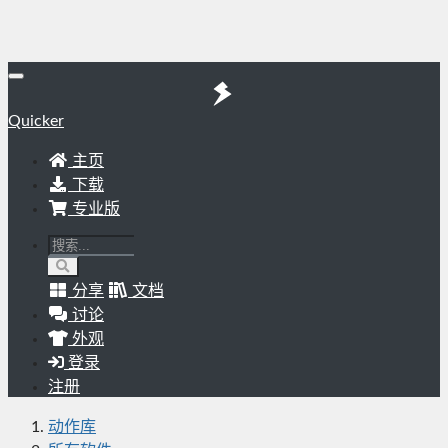
Quicker
主页
下载
专业版
分享
文档
讨论
外观
登录
注册
动作库