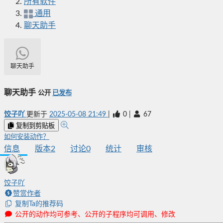
所有软件
通用
聊天助手
聊天助手
聊天助手
公开
已发布
饺子吖
更新于
2025-05-08 21:49
|
0
|
67
复制到剪贴板
如何安装动作？
信息
版本
2
讨论
0
统计
审核
饺子吖
赞赏作者
复制Ta的推荐码
公开的动作均可参考、公开的子程序均可调用、修改