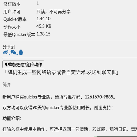
1
修订版本
用户许可
只读，不可再分享
1.44.10
Quicker版本
45.3 KB
动作大小
1.38.15
最低Quicker版本
分享到
举报恶意/危险动作
「随机生成一些网络语录或者自定话术,发送到聊天框」
简介
新用户购买quicker专业版，请填写推荐码：
1261670-9885
。
双方均可以获得
90天
的quicker专业版使用时长，谢谢支持！
功能介绍：
在输入框中使用本动作，可选择返回一句情话、彩虹屁、舔狗日记、毒