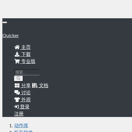
Quicker
主页
下载
专业版
分享
文档
讨论
外观
登录
注册
动作库