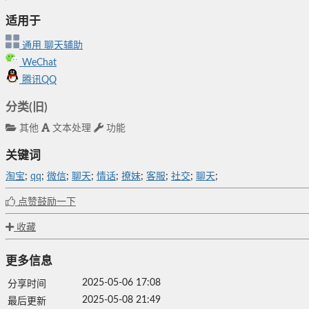
适用于
通用
聊天辅助
WeChat
腾讯QQ
分类(旧)
其他
文本处理
功能
关键词
淘宝
;
qq
;
微信
;
聊天
;
情话
;
撩妹
;
客服
;
社交
;
聊天
;
点赞鼓励一下
收藏
更多信息
2025-05-06 17:08
分享时间
2025-05-08 21:49
最后更新