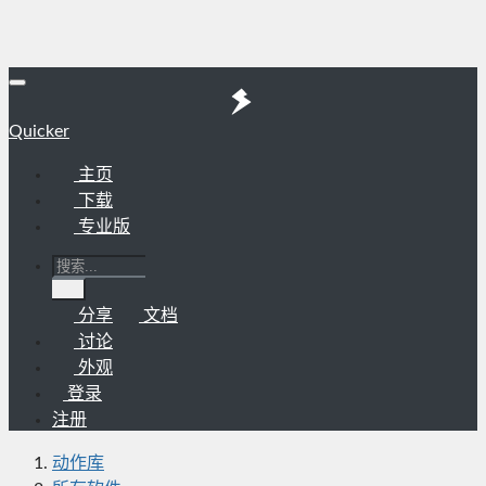
Quicker
主页
下载
专业版
分享
文档
讨论
外观
登录
注册
动作库