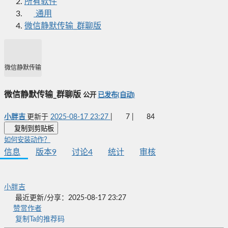
所有软件
通用
微信静默传输_群聊版
微信静默传输_群聊版
微信静默传输_群聊版
公开
已发布(自动)
小胖吉
更新于
2025-08-17 23:27
|
7
|
84
复制到剪贴板
如何安装动作？
信息
版本
9
讨论
4
统计
审核
小胖吉
最近更新/分享：2025-08-17 23:27
赞赏作者
复制Ta的推荐码