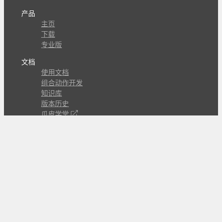
产品
主页
下载
专业版
文档
使用文档
组合动作开发
知识库
版本历史
瓜皮学堂
分享
动作库
子程序
外观
交流
问答讨论区
Github Issues
QQ群