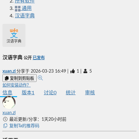
所有软件
通用
汉语字典
汉语字典
汉语字典
公开
已发布
xuan.zl
分享于
2026-03-23 16:49
|
1
|
5
复制到剪贴板
如何安装动作？
信息
版本
1
讨论
0
统计
审核
xuan.zl
最近更新/分享：1天20小时前
复制Ta的推荐码