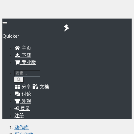
Quicker
主页
下载
专业版
分享
文档
讨论
外观
登录
注册
动作库