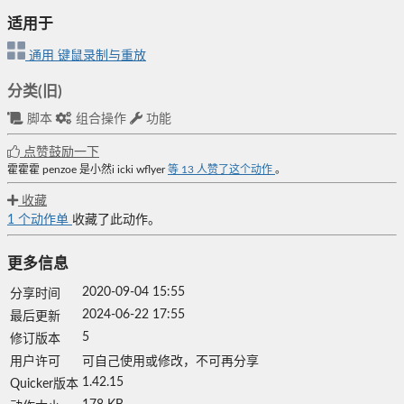
适用于
通用
键鼠录制与重放
分类(旧)
脚本
组合操作
功能
点赞鼓励一下
霍霍霍
penzoe
是小然i
icki
wflyer
等
13
人赞了这个动作
。
收藏
1
个动作单
收藏了此动作。
更多信息
2020-09-04 15:55
分享时间
2024-06-22 17:55
最后更新
5
修订版本
用户许可
可自己使用或修改，不可再分享
1.42.15
Quicker版本