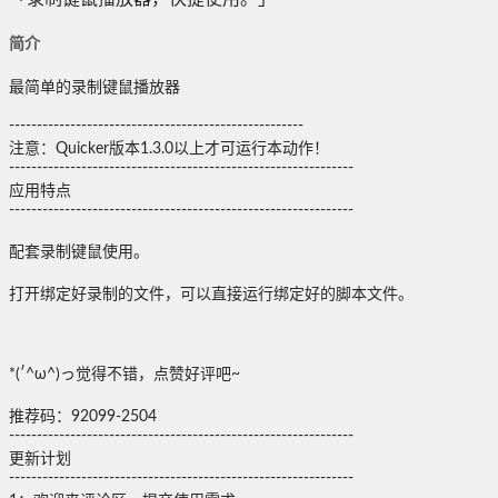
简介
最简单的录制键鼠播放器
-----------------------------------------------------
注意：Quicker版本1.3.0以上才可运行本动作！
--------------------------------------------------------------
应用特点
--------------------------------------------------------------
配套录制键鼠使用。
打开绑定好录制的文件，可以直接运行绑定好的脚本文件。
*(′^ω^)っ觉得不错，点赞好评吧~
推荐码：92099-2504
--------------------------------------------------------------
更新计划
--------------------------------------------------------------