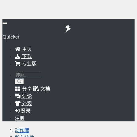
Quicker
主页
下载
专业版
分享
文档
讨论
外观
登录
注册
动作库