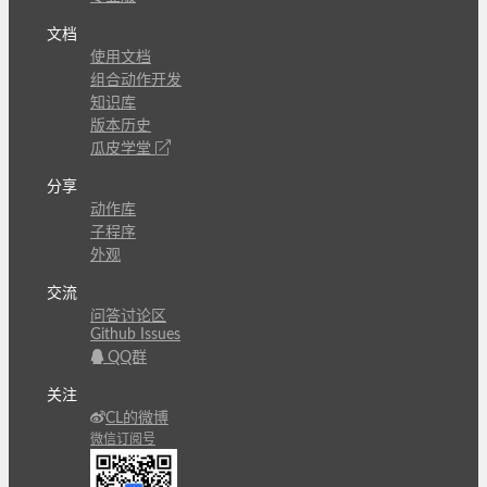
文档
使用文档
组合动作开发
知识库
版本历史
瓜皮学堂
分享
动作库
子程序
外观
交流
问答讨论区
Github Issues
QQ群
关注
CL的微博
微信订阅号