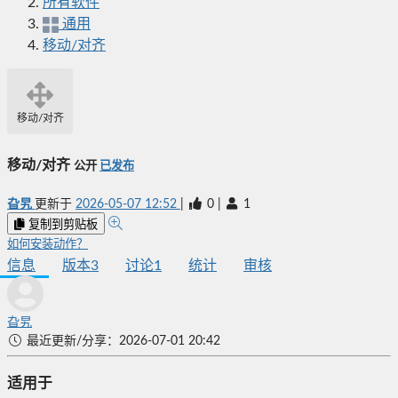
所有软件
通用
移动/对齐
移动/对齐
移动/对齐
公开
已发布
旮旯
更新于
2026-05-07 12:52
|
0
|
1
复制到剪贴板
如何安装动作？
信息
版本
3
讨论
1
统计
审核
旮旯
最近更新/分享：2026-07-01 20:42
适用于