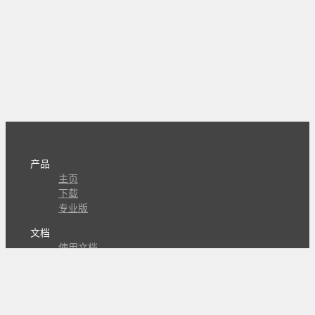
产品
主页
下载
专业版
文档
使用文档
组合动作开发
知识库
版本历史
瓜皮学堂