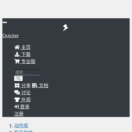
Quicker
主页
下载
专业版
分享
文档
讨论
外观
登录
注册
动作库