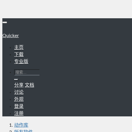
Quicker
主页
下载
专业版
分享
文档
讨论
外观
登录
注册
动作库