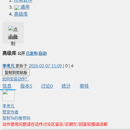
所有软件
通用
高级库
高级库
高级库
公开
已发布(自动)
李考凡
更新于
2026-02-07 11:09
|
0
|
6
复制到剪贴板
如何安装动作？
信息
版本
5
讨论
0
统计
审核
李考凡
赞赏作者
复制Ta的推荐码
动作使用问题请在动作讨论区留言/近期忙/回复较慢请谅解