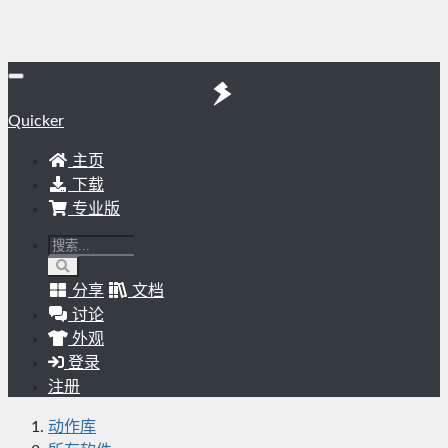
Quicker
主页
下载
专业版
分享
文档
讨论
外观
登录
注册
动作库