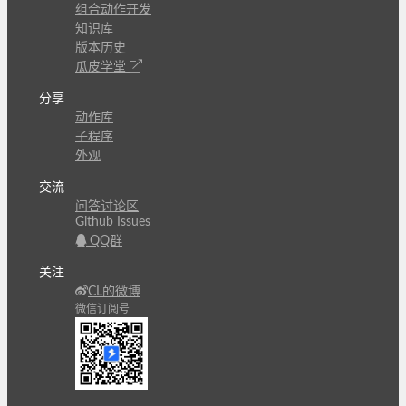
组合动作开发
知识库
版本历史
瓜皮学堂
分享
动作库
子程序
外观
交流
问答讨论区
Github Issues
QQ群
关注
CL的微博
微信订阅号