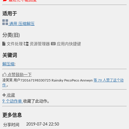
适用于
通用
压缩解压
分类(旧)
文件处理
资源管理器
应用内快捷键
关键词
解压缩
;
点赞鼓励一下
凌笑笑
用户720167198330725
Rainsky
PecoPeco
Annwyn
等
79
人赞了这个动
作
。
收藏
9
个动作单
收藏了此动作。
更多信息
2019-07-24 22:50
分享时间