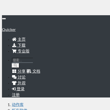
Quicker
主页
下载
专业版
分享
文档
讨论
外观
登录
注册
动作库