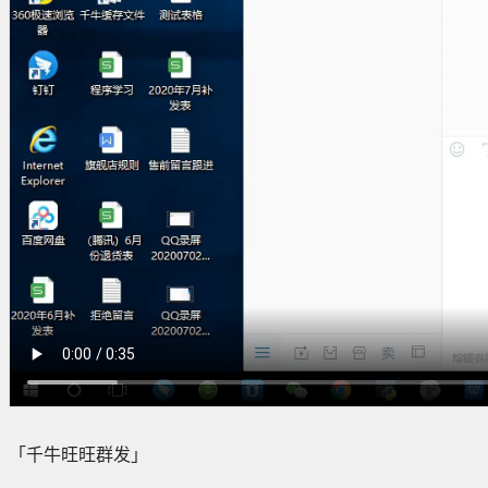
「千牛旺旺群发」