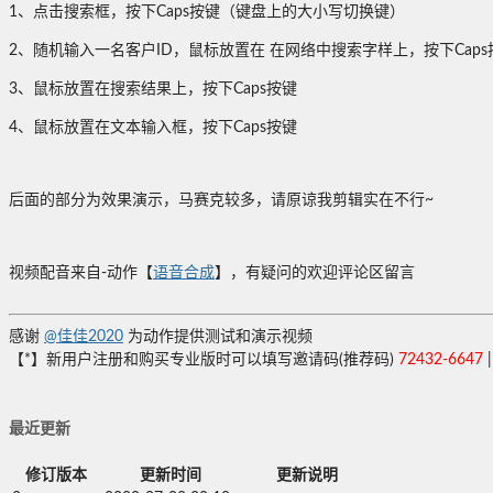
1、点击搜索框，按下Caps按键（键盘上的大小写切换键）
2、随机输入一名客户ID，鼠标放置在 在网络中搜索字样上，按下Caps
3、鼠标放置在搜索结果上，按下Caps按键
4、鼠标放置在文本输入框，按下Caps按键
后面的部分为效果演示，马赛克较多，请原谅我剪辑实在不行~
视频配音来自-动作【
语音合成
】，有疑问的欢迎评论区留言
感谢
@佳佳2020
为动作提供测试和演示视频
【*】新用户注册和购买专业版时可以填写邀请码(推荐码)
72432-6647
最近更新
修订版本
更新时间
更新说明