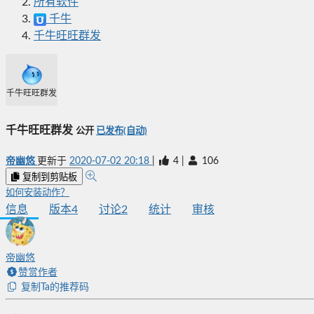
所有软件
千牛
千牛旺旺群发
千牛旺旺群发
千牛旺旺群发
公开
已发布(自动)
帝幽悠
更新于
2020-07-02 20:18
|
4
|
106
复制到剪贴板
如何安装动作？
信息
版本
4
讨论
2
统计
审核
帝幽悠
赞赏作者
复制Ta的推荐码