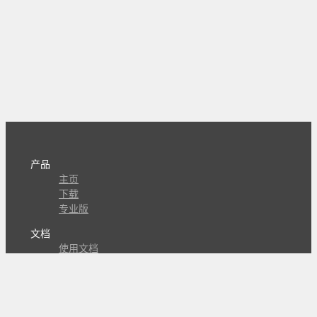
产品
主页
下载
专业版
文档
使用文档
组合动作开发
知识库
版本历史
瓜皮学堂