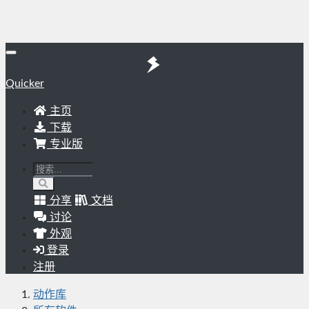
Quicker
主页
下载
专业版
分享
文档
讨论
外观
登录
注册
动作库