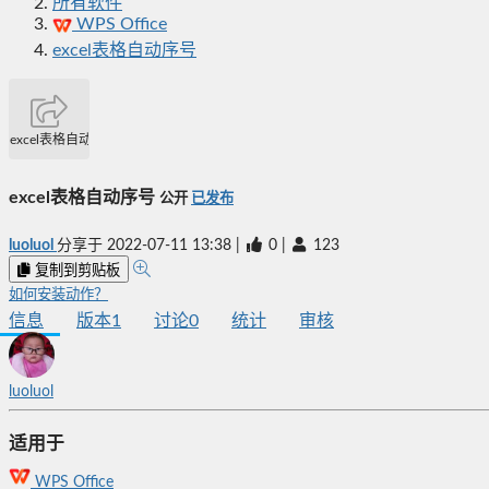
所有软件
WPS Office
excel表格自动序号
excel表格自动序号
excel表格自动序号
公开
已发布
luoluol
分享于
2022-07-11 13:38
|
0
|
123
复制到剪贴板
如何安装动作？
信息
版本
1
讨论
0
统计
审核
luoluol
适用于
WPS Office