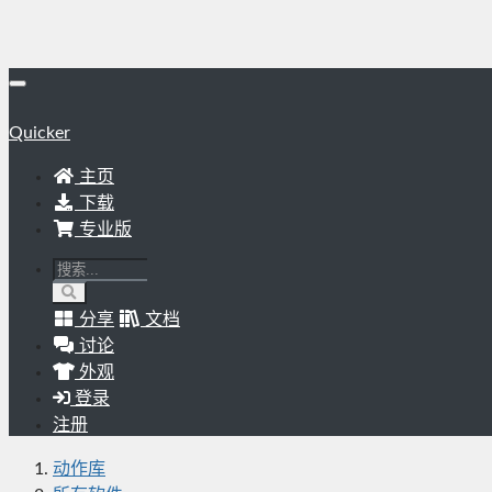
Quicker
主页
下载
专业版
分享
文档
讨论
外观
登录
注册
动作库