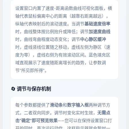
设置窗口内置了速度-距离函数曲线可视化面板，横
轴代表鼠标偏离中心的距离（越靠右距离越远），
纵轴代表映射后的滚动速度。当调节
基础速度倍率
时，曲线整体按比例抬升或降低；调节
加速度曲线
时，曲线弯曲程度动态变化；调节
中心静区缓冲
时，虚线竖线位置随之移动，虚线左侧为静区（速
度为零），虚线右侧为有效滚动区间。蓝色填充区
域直观展示了速度随距离增长的趋势，让参数调
节"所见即所得"。
🔄 调节与保存机制
每个参数都提供了
滑动条
和
数字输入框
两种调节方
式，二者双向同步。调节时变化实时生效，
无需点
击"确定"即可预览效果
——您可以在保持设置窗口打
开的同时，再次运行动作，这样指示器就会暂时一