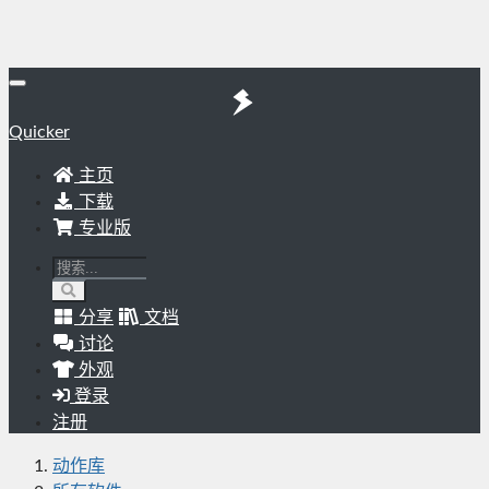
Quicker
主页
下载
专业版
分享
文档
讨论
外观
登录
注册
动作库