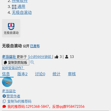
所有软件
通用
无极自滚动
无极自滚动
无极自滚动
公开
已发布
老当益壮
更新于
5小时44分钟前
|
3
|
13
复制到剪贴板
如何安装动作？
信息
版本
2
讨论
0
统计
审核
老当益壮
赞赏作者
复制Ta的推荐码
我的推荐码:1291368-5847，反馈qq群958472356