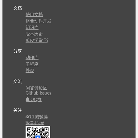
文档
使用文档
组合动作开发
知识库
版本历史
瓜皮学堂
分享
动作库
子程序
外观
交流
问答讨论区
Github Issues
QQ群
关注
CL的微博
微信订阅号