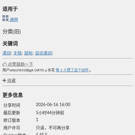
适用于
通用
分类(旧)
关键词
滚动
;
无极
;
鼠标
;
自动滚动
;
点赞鼓励一下
用户wYyUYcN3BgA
ORYS
a 水花
等
3
人赞了这个动作
。
收藏
更多信息
2026-06-16 16:00
分享时间
最后更新
5小时44分钟前
1
修订版本
用户许可
只读，不可再分享
1.45.5