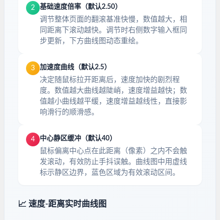
基础速度倍率（默认2.50）
2
调节整体页面的翻滚基准快慢，数值越大，相
同距离下滚动越快。调节时右侧数字输入框同
步更新，下方曲线图动态重绘。
加速度曲线（默认2.5）
3
决定随鼠标拉开距离后，速度加快的剧烈程
度。数值越大曲线越陡峭，速度增益越快；数
值越小曲线越平缓，速度增益越线性，直接影
响滑行的顺滑感。
中心静区缓冲（默认40）
4
鼠标偏离中心点在此距离（像素）之内不会触
发滚动，有效防止手抖误触。曲线图中用虚线
标示静区边界，蓝色区域为有效滚动区间。
📈 速度-距离实时曲线图