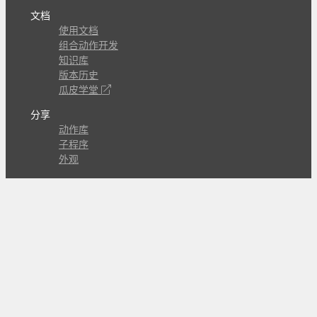
文档
使用文档
组合动作开发
知识库
版本历史
瓜皮学堂
分享
动作库
子程序
外观
交流
问答讨论区
Github Issues
QQ群
关注
CL的微博
微信订阅号