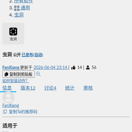
所有软件
通用
虫洞
虫洞
虫洞
公开
已发布(自动)
FanXiang
更新于
2026-06-04 23:14
|
14
|
56
复制到剪贴板
如何安装动作？
信息
版本
12
讨论
4
统计
审核
FanXiang
复制Ta的推荐码
适用于