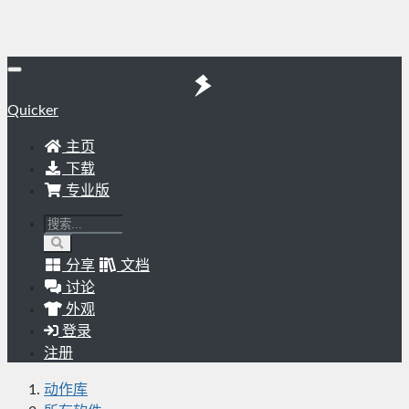
Quicker
主页
下载
专业版
分享
文档
讨论
外观
登录
注册
动作库