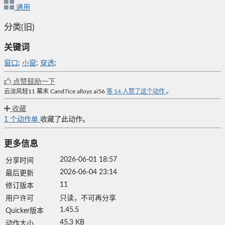
通用
分类(旧)
关键词
窗口
;
小窗
;
穿透
;
点赞鼓励一下
云淡风轻11
幕末
Cand7ice
alloys
ai56
等
14
人赞了这个动作
。
收藏
1
个动作单
收藏了此动作。
更多信息
2026-06-01 18:57
分享时间
2026-06-04 23:14
最后更新
11
修订版本
用户许可
只读，不可再分享
1.45.5
Quicker版本
45.3 KB
动作大小