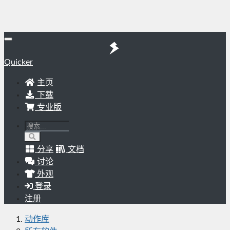
Quicker
主页
下载
专业版
分享
文档
讨论
外观
登录
注册
动作库