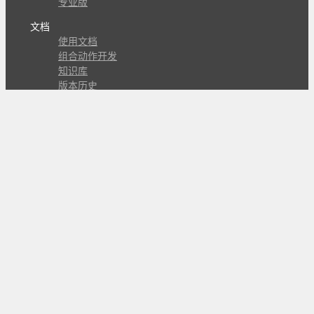
专业版
文档
使用文档
组合动作开发
知识库
版本历史
瓜皮学堂
分享
动作库
子程序
外观
交流
问答讨论区
Github Issues
QQ群
关注
CL的微博
微信订阅号