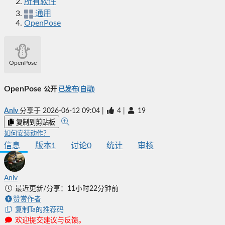
所有软件
通用
OpenPose
OpenPose
OpenPose
公开
已发布(自动)
Anlv
分享于
2026-06-12 09:04
|
4
|
19
复制到剪贴板
如何安装动作？
信息
版本
1
讨论
0
统计
审核
Anlv
最近更新/分享：11小时22分钟前
赞赏作者
复制Ta的推荐码
欢迎提交建议与反馈。