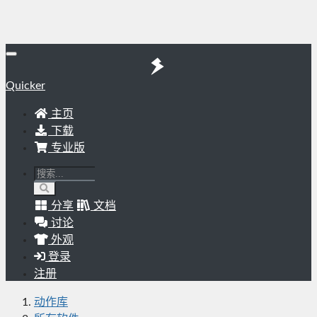
Quicker
主页
下载
专业版
分享
文档
讨论
外观
登录
注册
动作库