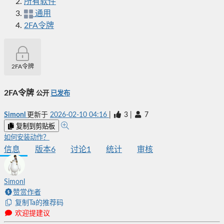
所有软件
通用
2FA令牌
2FA令牌
2FA令牌
公开
已发布
Simonl
更新于
2026-02-10 04:16
|
3
|
7
复制到剪贴板
如何安装动作？
信息
版本
6
讨论
1
统计
审核
Simonl
赞赏作者
复制Ta的推荐码
欢迎提建议