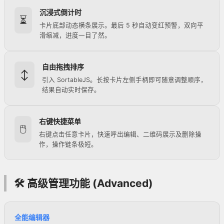
沉浸式倒计时
⏳
卡片底部动态横条展示。最后 5 秒自动变红预警，双向平
滑缩减，进度一目了然。
自由拖拽排序
↕️
引入 SortableJS。长按卡片左侧手柄即可随意调整顺序，
结果自动实时保存。
右键快捷菜单
🖱️
右键点击任意卡片，快速呼出编辑、二维码展示及删除操
作，操作链条极短。
🛠 高级管理功能 (Advanced)
全能编辑器