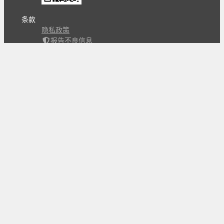
条款
隐私政策
报告不良信息
Copyright © 北京立迩合讯科技有限公司
•
京ICP备
09022189号-8
•
京公网安备 11010502053266号
自动