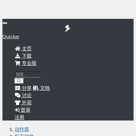
Quicker
主页
下载
专业版
分享
文档
讨论
外观
登录
注册
动作库