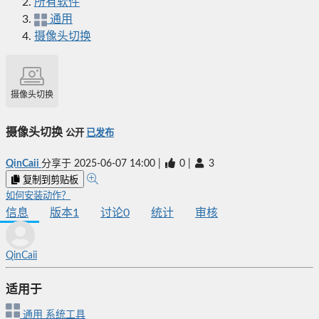
所有软件
通用
摄像头切换
摄像头切换
摄像头切换
公开
已发布
QinCaii
分享于
2025-06-07 14:00
|
0
|
3
复制到剪贴板
如何安装动作？
信息
版本
1
讨论
0
统计
审核
QinCaii
适用于
通用
系统工具