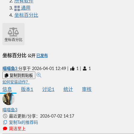
所有软件
通用
坐标百分比
坐标百分比
坐标百分比
公开
已发布
喵喵鱼3
分享于
2026-04-01 12:49
|
1
|
1
复制到剪贴板
如何安装动作？
信息
版本
1
讨论
1
统计
审核
喵喵鱼3
最近更新/分享：2026-07-02 14:17
复制Ta的推荐码
简洁至上