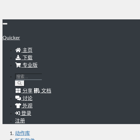
Quicker
主页
下载
专业版
分享
文档
讨论
外观
登录
注册
动作库