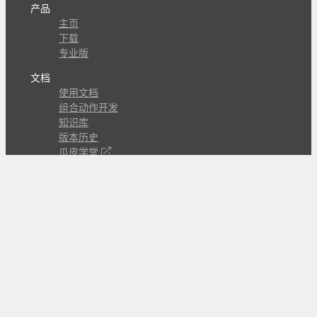
产品
主页
下载
专业版
文档
使用文档
组合动作开发
知识库
版本历史
瓜皮学堂
分享
动作库
子程序
外观
交流
问答讨论区
Github Issues
QQ群
关注