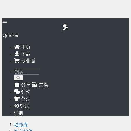
Quicker
主页
下载
专业版
分享
文档
讨论
外观
登录
注册
动作库