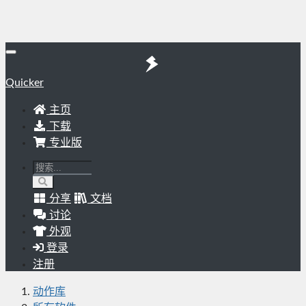
Quicker
主页
下载
专业版
分享
文档
讨论
外观
登录
注册
动作库