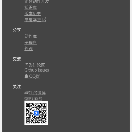
组合动作开发
知识库
版本历史
瓜皮学堂
分享
动作库
子程序
外观
交流
问答讨论区
Github Issues
QQ群
关注
CL的微博
微信订阅号