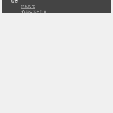
条款
隐私政策
报告不良信息
Copyright © 北京立迩合讯科技有限公司
•
京ICP备
09022189号-8
•
京公网安备 11010502053266号
自动