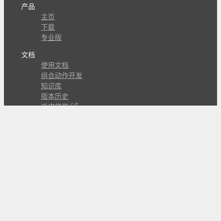
产品
主页
下载
专业版
文档
使用文档
组合动作开发
知识库
版本历史
瓜皮学堂
分享
动作库
子程序
外观
交流
问答讨论区
Github Issues
QQ群
关注