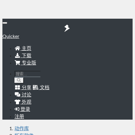
Quicker
主页
下载
专业版
分享
文档
讨论
外观
登录
注册
动作库