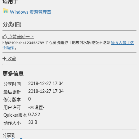
适用于
Windows 资源管理器
分类(旧)
点赞鼓励一下
hfj8210
haha123456789
半心魔
先砸你土肥坡泔水锅
吃饭不吃菜
等
8
人赞了这
个动作
。
收藏
更多信息
2018-12-27 17:34
分享时间
2018-12-27 17:34
最后更新
0
修订版本
用户许可
-未设置-
0.7.22
Quicker版本
33 B
动作大小
分享到