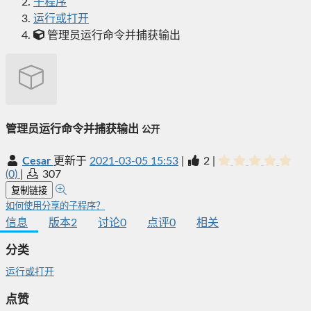
子程序
运行或打开
管理员运行命令并捕获输出
管理员运行命令并捕获输出
公开
Cesar
更新于
2021-03-05 15:53
|
2
|
(0)
|
307
复制链接
如何使用分享的子程序？
信息
版本
2
讨论
0
点评
0
相关
分类
运行或打开
点赞