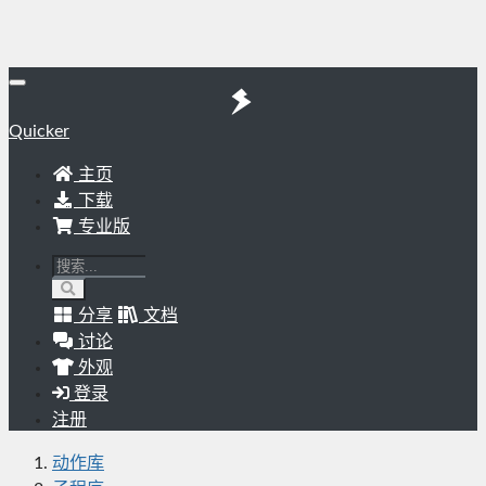
Quicker
主页
下载
专业版
分享
文档
讨论
外观
登录
注册
动作库