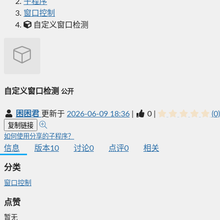
子程序
窗口控制
自定义窗口检测
自定义窗口检测
公开
困困君
更新于
2026-06-09 18:36
|
0
|
(0)
复制链接
如何使用分享的子程序？
信息
版本
10
讨论
0
点评
0
相关
分类
窗口控制
点赞
暂无