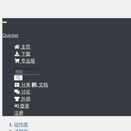
Quicker
主页
下载
专业版
分享
文档
讨论
外观
登录
注册
动作库