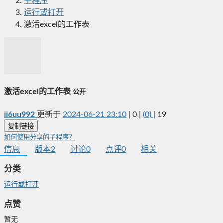
子程序
运行或打开
激活excel的工作表
激活excel的工作表
公开
ii6uu992
更新于
2024-06-21 23:10
|
0
|
(0)
|
19
复制链接
如何使用分享的子程序？
信息
版本
2
讨论
0
点评
0
相关
分类
运行或打开
点赞
暂无