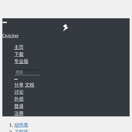
Quicker
主页
下载
专业版
分享
文档
讨论
外观
登录
注册
动作库