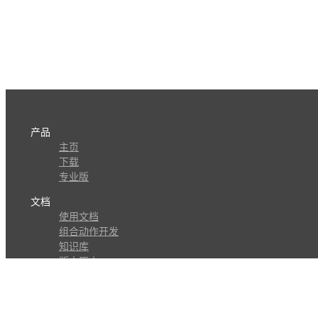
产品
主页
下载
专业版
文档
使用文档
组合动作开发
知识库
版本历史
瓜皮学堂
分享
动作库