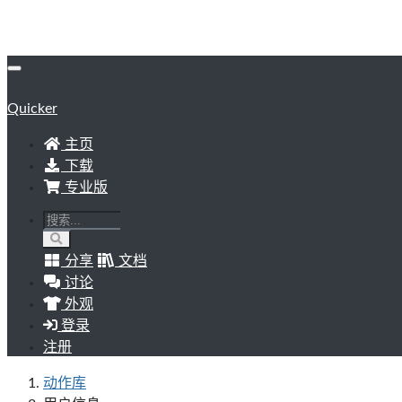
Quicker
主页
下载
专业版
分享
文档
讨论
外观
登录
注册
动作库