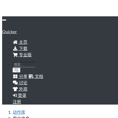
Quicker
主页
下载
专业版
分享
文档
讨论
外观
登录
注册
动作库