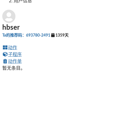
用户信息
hbser
Ta的推荐码：693780-2491
1359天
动作
子程序
动作单
暂无条目。