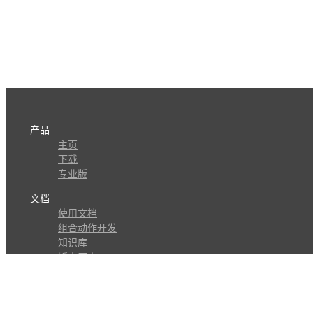
产品
主页
下载
专业版
文档
使用文档
组合动作开发
知识库
版本历史
瓜皮学堂
分享
动作库