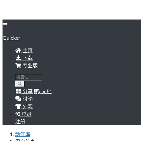
Quicker
主页
下载
专业版
分享
文档
讨论
外观
登录
注册
动作库