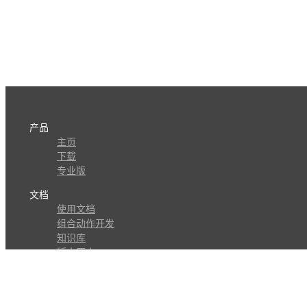
产品
主页
下载
专业版
文档
使用文档
组合动作开发
知识库
版本历史
瓜皮学堂
分享
动作库