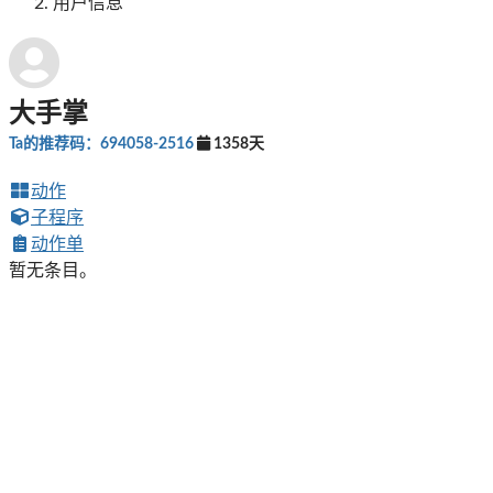
用户信息
大手掌
Ta的推荐码：694058-2516
1358天
动作
子程序
动作单
暂无条目。