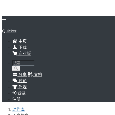
Quicker
主页
下载
专业版
分享
文档
讨论
外观
登录
注册
动作库