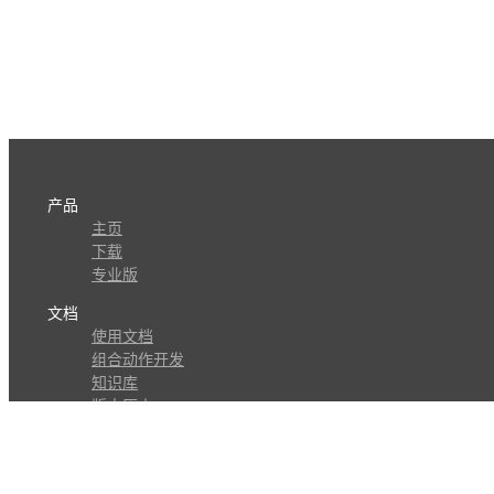
产品
主页
下载
专业版
文档
使用文档
组合动作开发
知识库
版本历史
瓜皮学堂
分享
动作库