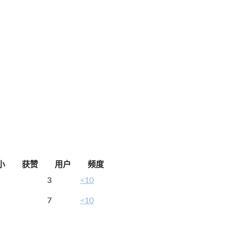
小
获赞
用户
频度
3
<10
7
<10