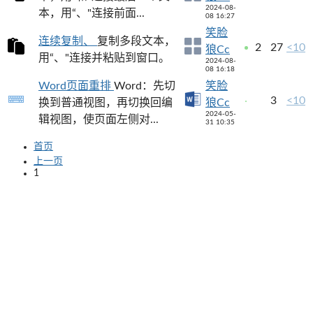
2024-08-
本，用“、"连接前面...
08 16:27
笑脸
连续复制、
复制多段文本，
2
27
<10
狼Cc
用“、"连接并粘贴到窗口。
2024-08-
08 16:18
Word页面重排
Word：先切
笑脸
3
<10
换到普通视图，再切换回编
狼Cc
2024-05-
辑视图，使页面左侧对...
31 10:35
首页
上一页
1