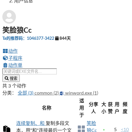
用户信息
笑脸狼Cc
Ta的推荐码：1046377-3422
844天
动作
子程序
动作单
搜索
共 3 个动作
分类：
全部 (3)
common (2)
winword.exe (1)
适
分享
大
获
用
频
名称
用
人
小
赞
户
度
于
连续复制、和
复制多段文
笑脸
5
<10
本，用“和“连接最后一个文
狼Cc