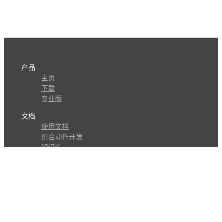
产品
主页
下载
专业版
文档
使用文档
组合动作开发
知识库
版本历史
瓜皮学堂
分享
动作库
子程序
外观