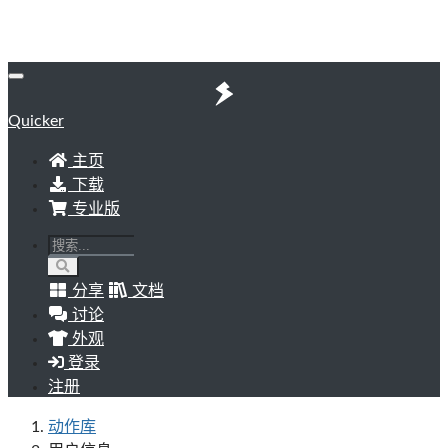
Quicker
主页
下载
专业版
分享
文档
讨论
外观
登录
注册
动作库