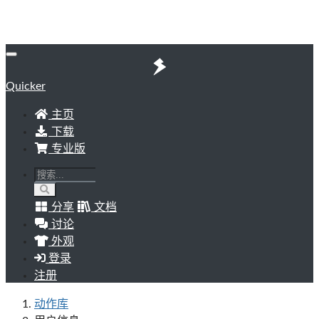
Quicker
主页
下载
专业版
分享
文档
讨论
外观
登录
注册
动作库