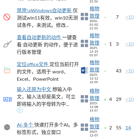
21:56
格物
禁用\nWindows自动更新
仅
致理
7
<10
测试win11有效，win10无测
2026-
试条件，未测试。修改...
01-02
21:55
格物
查看自动更新的动作
一键查
致理
1
3
<10
看 自动更新 的动作，便于进
2025-
行版本管理
12-25
01:07
格物
定位office文件
定位当前打开
致理
43
<10
的文件，适用于 word、
2025-
Excel、PowerPoint
12-12
14:59
输入还原为中文
想输入中
格物
文，输入法却是英文，可立
致理
4
29
<10
即将输入的字母转为中...
2025-
12-08
15:57
格物
AI-多个
快速打开多个AI。多
致理
2
55
14
标签形式，独立窗口
2025-
12-07