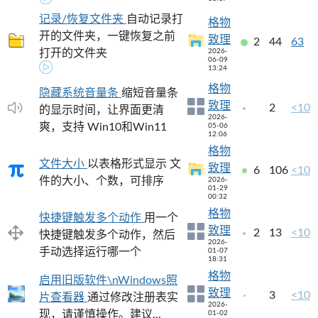
记录/恢复文件夹
自动记录打
格物
开的文件夹，一键恢复之前
致理
2
44
63
打开的文件夹
2026-
06-09
13:24
格物
隐藏系统音量条
缩短音量条
致理
2
<10
的显示时间，让界面更清
2026-
爽，支持 Win10和Win11
05-06
12:06
格物
文件大小
以表格形式显示 文
致理
6
106
<10
件的大小、个数，可排序
2026-
01-29
00:32
格物
快捷键触发多个动作
用一个
致理
2
13
<10
快捷键触发多个动作，然后
2026-
手动选择运行哪一个
01-07
18:31
格物
启用旧版软件\nWindows照
致理
3
<10
片查看器
通过修改注册表实
2026-
现，请谨慎操作。建议...
01-02