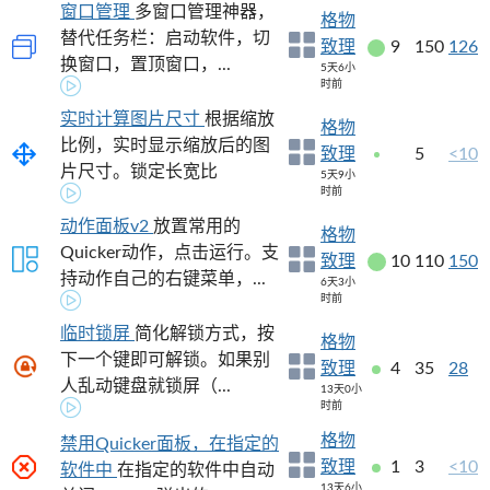
窗口管理
多窗口管理神器，
格物
替代任务栏：启动软件，切
致理
9
150
126
换窗口，置顶窗口，...
5天6小
时前
实时计算图片尺寸
根据缩放
格物
比例，实时显示缩放后的图
致理
5
<10
片尺寸。锁定长宽比
5天9小
时前
动作面板v2
放置常用的
格物
Quicker动作，点击运行。支
致理
10
110
150
持动作自己的右键菜单，...
6天3小
时前
临时锁屏
简化解锁方式，按
格物
下一个键即可解锁。如果别
致理
4
35
28
人乱动键盘就锁屏（...
13天0小
时前
格物
禁用Quicker面板，在指定的
致理
1
3
<10
软件中
在指定的软件中自动
13天6小