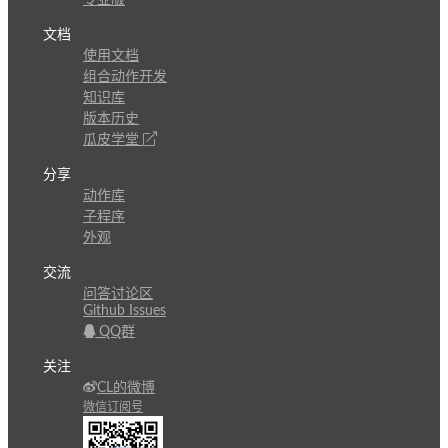
专业版
文档
使用文档
组合动作开发
知识库
版本历史
瓜皮学堂
分享
动作库
子程序
外观
交流
问答讨论区
Github Issues
QQ群
关注
CL的微博
微信订阅号