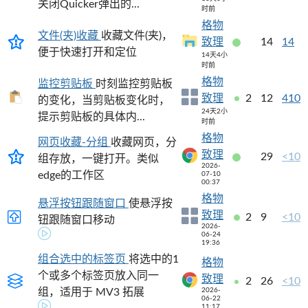
关闭Quicker弹出的...
时前
格物
文件(夹)收藏
收藏文件(夹)，
致理
14
14
便于快速打开和定位
14天4小
时前
格物
监控剪贴板
时刻监控剪贴板
致理
2
12
410
的变化，当剪贴板变化时，
24天2小
提示剪贴板的具体内...
时前
格物
网页收藏-分组
收藏网页，分
致理
29
<10
组存放，一键打开。类似
2026-
edge的工作区
07-10
00:37
格物
悬浮按钮跟随窗口
使悬浮按
致理
2
9
<10
钮跟随窗口移动
2026-
06-24
19:36
组合选中的标签页
将选中的1
格物
个或多个标签页放入同一
致理
2
26
<10
组，适用于 MV3 拓展
2026-
06-22
11:17