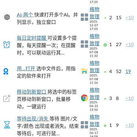
17:05
格物
AI-两个
快速打开多个AI。并
致理
2
15
<10
列显示，独立窗口
2025-
12-07
17:05
格物
每日定时提醒
可设置多个提
致理
1
27
<10
醒，每天提醒一次；在提醒
2025-
时，可以联动运行其...
07-08
11:32
格物
用…打开
选中文件后，用指
致理
4
52
19
定的软件来打开
2025-
07-08
11:16
格物
移动到新窗口
将选中的标签
致理
3
8
<10
页移动到新窗口，批量移
2025-
动，一键运行
06-22
13:56
格物
等待出现/消失
等待 图片/文
致理
1
9
<10
字/颜色 出现或者消失。结束
2025-
等待后，可进行鼠...
06-17
14:09