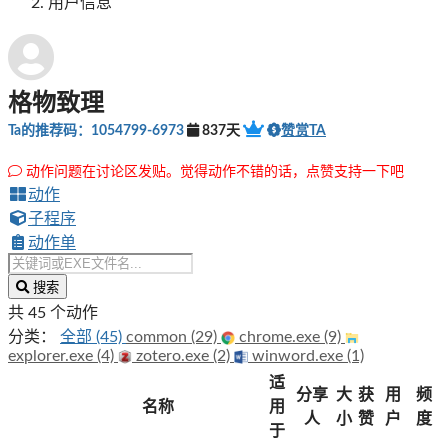
用户信息
格物致理
Ta的推荐码：1054799-6973
837天
赞赏TA
动作问题在讨论区发贴。觉得动作不错的话，点赞支持一下吧
动作
子程序
动作单
搜索
共 45 个动作
分类：
全部 (45)
common (29)
chrome.exe (9)
explorer.exe (4)
zotero.exe (2)
winword.exe (1)
适
分享
大
获
用
频
名称
用
人
小
赞
户
度
于