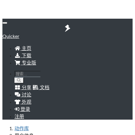
Quicker
主页
下载
专业版
分享
文档
讨论
外观
登录
注册
动作库