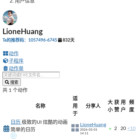
用户信息
LioneHuang
Ta的推荐码：1057496-6745
832天
动作
子程序
动作单
搜索
共 1 个动作
适
大
获
用
频
名称
用
分享人
小
赞
户
度
于
日历
极致的UI 炫酷的动画
LioneHuang
2
20
<10
简单的日历
2026-03-01
14:11