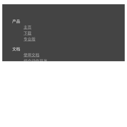
产品
主页
下载
专业版
文档
使用文档
组合动作开发
知识库
版本历史
瓜皮学堂
分享
动作库
子程序
外观
交流
问答讨论区