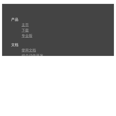
产品
主页
下载
专业版
文档
使用文档
组合动作开发
知识库
版本历史
瓜皮学堂
分享
动作库
子程序
外观
交流
问答讨论区