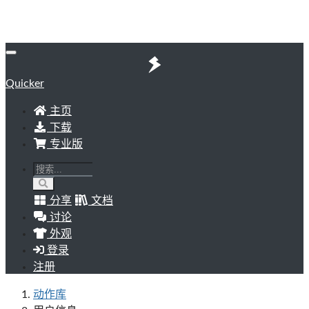
Quicker
主页
下载
专业版
分享
文档
讨论
外观
登录
注册
动作库