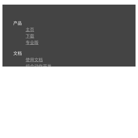
产品
主页
下载
专业版
文档
使用文档
组合动作开发
知识库
版本历史
瓜皮学堂
分享
动作库
子程序
外观
交流
问答讨论区