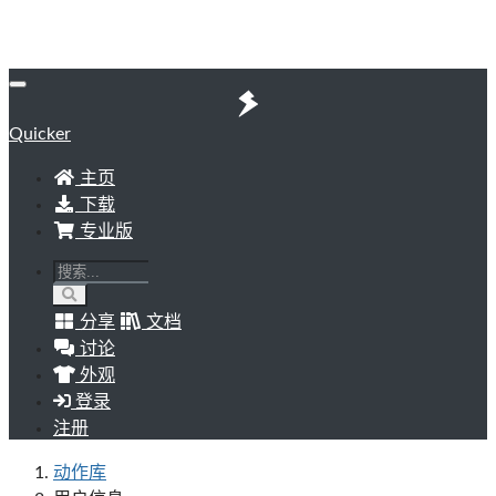
Quicker
主页
下载
专业版
分享
文档
讨论
外观
登录
注册
动作库