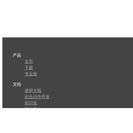
产品
主页
下载
专业版
文档
使用文档
组合动作开发
知识库
版本历史
瓜皮学堂
分享
动作库