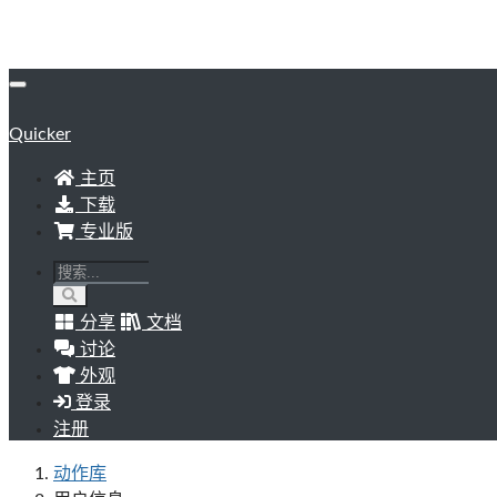
Quicker
主页
下载
专业版
分享
文档
讨论
外观
登录
注册
动作库