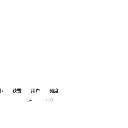
小
获赞
用户
频度
14
<10