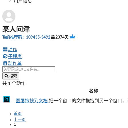
用户信息
某人问津
Ta的推荐码：109435-3492
2374天
动作
子程序
动作单
搜索
共 1 个动作
名称
图层拖拽到文档
把一个窗口的文件拖拽到另一个窗口，不
首页
上一页
1