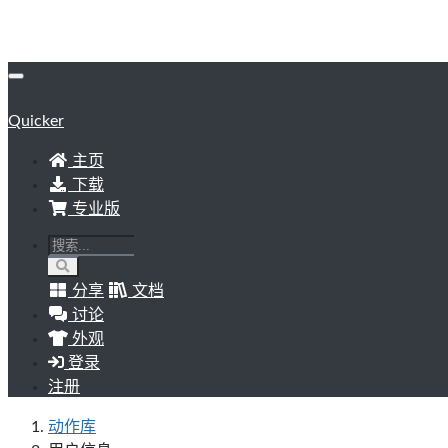
Quicker
主页
下载
专业版
分享
文档
讨论
外观
登录
注册
动作库