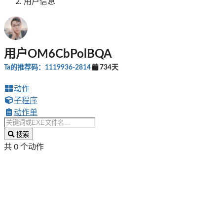
用户信息
用户OM6CbPolBQA
Ta的推荐码：1119936-2814
734天
动作
子程序
动作单
搜索
共 0 个动作