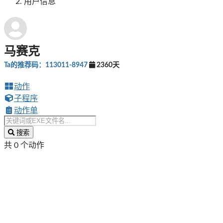
用户信息
马赛克
Ta的推荐码：113011-8947
2360天
动作
子程序
动作单
搜索
共 0 个动作