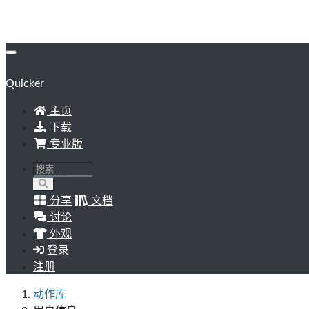
Quicker
主页
下载
专业版
分享
文档
讨论
外观
登录
注册
动作库