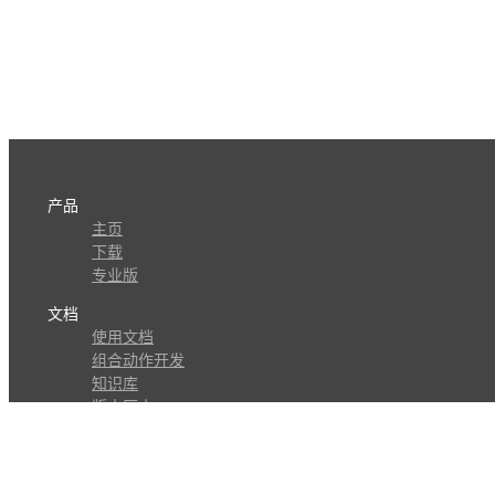
产品
主页
下载
专业版
文档
使用文档
组合动作开发
知识库
版本历史
瓜皮学堂
分享
动作库