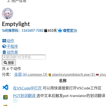
用户信息
Emptylight
Ta的推荐码：1161607-7282
653天
赞赏TA
动作
子程序
动作单
搜索
共 6 个动作
分类：
全部 (6)
common (3)
plantsvszombiesrh.exe (1)
siyu
名称
在VSCode中打开
可以用快速搜索打开VSCode工作区
POT划词翻译
选中文本后触发pot-translator的划词翻译