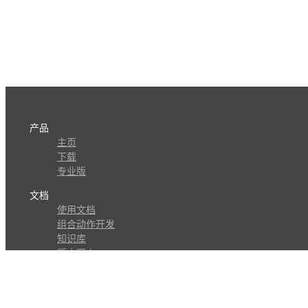
产品
主页
下载
专业版
文档
使用文档
组合动作开发
知识库
版本历史
瓜皮学堂
分享
动作库