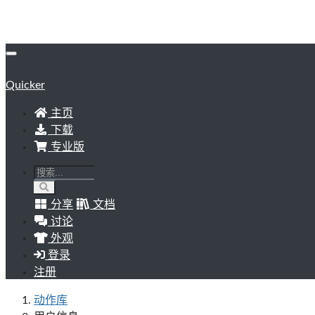
Quicker
主页
下载
专业版
分享
文档
讨论
外观
登录
注册
动作库