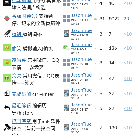
小鹤加词
用于小鹤音形
4
10
<10
2020-03-03
输入法词库构造
10:43
JasonTrue
番茄时钟3.3
支持暂
81
8022
23
2020-01-14
停、记录的全新番茄钟
10:15
JasonTrue
3
7
<10
编辑
编辑词条
2019-11-30
13:14
JasonTrue
1
136
<10
偷笑
模拟输入[偷笑]
2019-10-21
09:15
JasonTrue
露齿笑
常用微信、QQ
8
14
<10
2019-09-10
表情——露齿笑
08:49
JasonTrue
笑哭
常用微信、QQ表
3
47
<10
2019-09-10
情——笑哭
08:49
JasonTrue
6
37
<10
完成添加
ctrl+Enter
2019-08-17
23:44
JasonTrue
最近编辑
编辑历
5
22
<10
2019-08-17
史/history
17:40
挖同序空
用于anki软件
JasonTrue
7
130
<10
挖空（与前一挖空同
2019-07-06
23:20