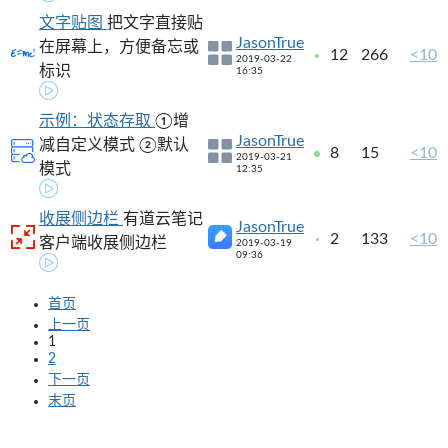
文字贴图
把文字直接贴
JasonTrue
在屏幕上，方便备忘或
12
266
<10
2019-03-22
标识
16:35
示例：状态存取
①增
JasonTrue
减自定义模式 ②默认
8
15
<10
2019-03-21
模式
12:35
收展侧边栏
有道云笔记
JasonTrue
2
133
<10
客户端收展侧边栏
2019-03-19
09:36
首页
上一页
1
2
下一页
末页