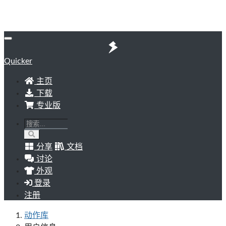
Quicker
主页
下载
专业版
分享
文档
讨论
外观
登录
注册
动作库