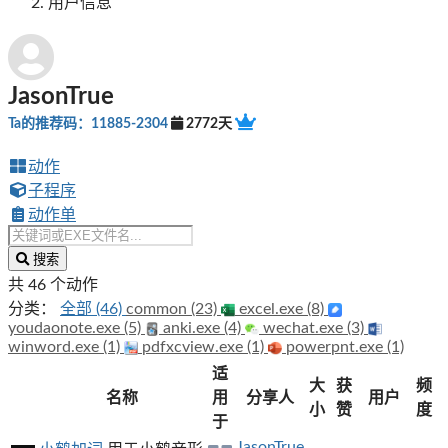
用户信息
JasonTrue
Ta的推荐码：11885-2304
2772天
动作
子程序
动作单
搜索
共 46 个动作
分类：
全部 (46)
common (23)
excel.exe (8)
youdaonote.exe (5)
anki.exe (4)
wechat.exe (3)
winword.exe (1)
pdfxcview.exe (1)
powerpnt.exe (1)
适
大
获
频
名称
用
分享人
用户
小
赞
度
于
JasonTrue