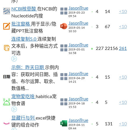
序）
JasonTrue
NCBI核苷酸
在NCBI的
4
14
<10
2019-05-23
Nucleotide内搜
09:54
JasonTrue
批注窗格
用于显示/隐
3
67
<10
2019-05-14
藏PPT批注窗格
10:10
连续复制5.0
连续复制
JasonTrue
文本后，多种输出方式
227
22156
261
2019-05-01
可选
16:58
示例：昨天日期
示例内
JasonTrue
容：获取时间日期、插
4
15
<10
2019-04-29
值、布尔运算、取余、
14:21
数值格...
宠物爱吃啥
habitica宠
JasonTrue
4
5
<10
物食谱
2019-04-18
15:53
显藏行与列
excel快捷
JasonTrue
5
131
<10
键的组合动作
2019-04-11
09:44