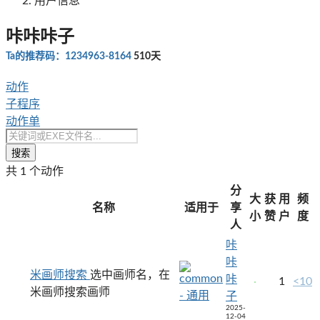
用户信息
咔咔咔子
Ta的推荐码：1234963-8164
510天
动作
子程序
动作单
搜索
共 1 个动作
分
大
获
用
频
名称
适用于
享
小
赞
户
度
人
咔
咔
米画师搜索
选中画师名，在
咔
1
<10
米画师搜索画师
子
2025-
12-04