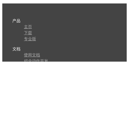
产品
主页
下载
专业版
文档
使用文档
组合动作开发
知识库
版本历史
瓜皮学堂
分享
动作库
子程序
外观
交流
问答讨论区
Github Issues