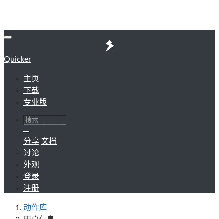
Quicker
主页
下载
专业版
分享
文档
讨论
外观
登录
注册
动作库