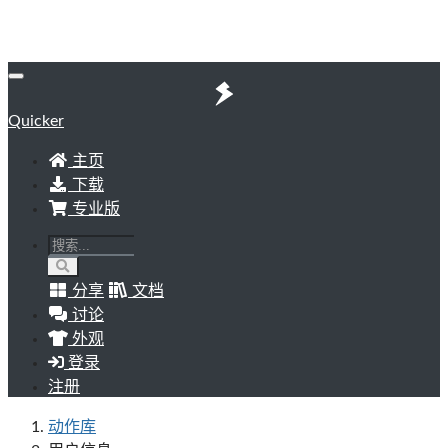
Quicker
主页
下载
专业版
分享
文档
讨论
外观
登录
注册
动作库