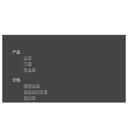
产品
主页
下载
专业版
文档
使用文档
组合动作开发
知识库
版本历史
瓜皮学堂
分享
动作库