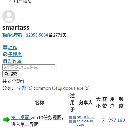
用户信息
smartass
Ta的推荐码：12353-5834
2771天
动作
子程序
动作单
搜索
共 6 个动作
分类：
全部 (6)
common (5)
dopus.exe (1)
适
大
获
用
频
名称
用
分享人
小
赞
户
度
于
smartass
第二桌面
win10任务视图，
7
997
183
2019-01-20
进入第二界面
20:08