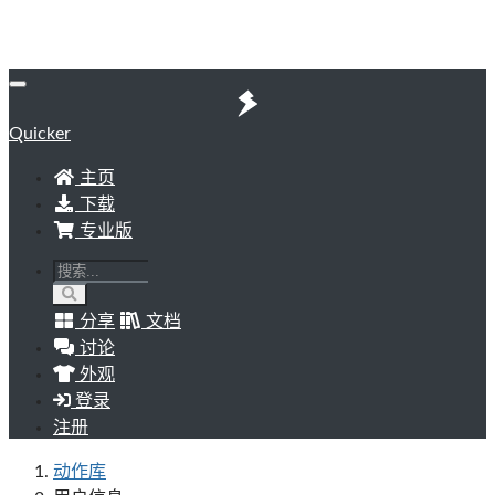
Quicker
主页
下载
专业版
分享
文档
讨论
外观
登录
注册
动作库