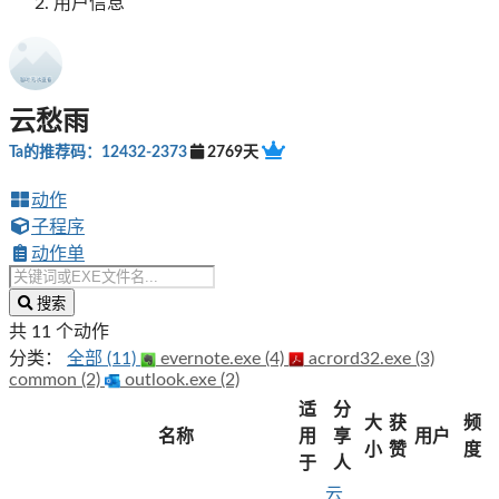
用户信息
云愁雨
Ta的推荐码：12432-2373
2769天
动作
子程序
动作单
搜索
共 11 个动作
分类：
全部 (11)
evernote.exe (4)
acrord32.exe (3)
common (2)
outlook.exe (2)
适
分
大
获
频
名称
用
享
用户
小
赞
度
于
人
云