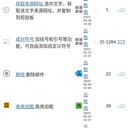
获取来源网址
选中文字，获
愁
5
<10
取该文字来源网址，并复制
雨
到剪贴板
2025-
04-30
10:28
云
愁
成对符号
加括号和引号等功
35
1284
373
雨
能，可自由添加自定义符号
2021-
02-15
23:37
云
愁
22
<10
删除
删除邮件
雨
2020-
06-04
16:48
云
愁
38
<10
高亮加粗
高亮加粗
雨
2020-
06-04
16:37
云