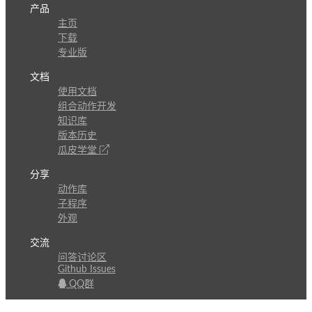
产品
主页
下载
专业版
文档
使用文档
组合动作开发
知识库
版本历史
瓜皮学堂
分享
动作库
子程序
外观
交流
问答讨论区
Github Issues
QQ群
关注